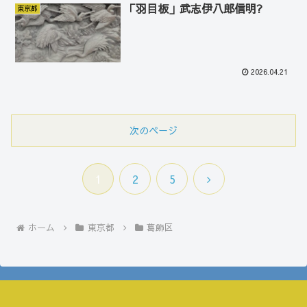
「羽目板」武志伊八郎信明?
東京都
2026.04.21
次のページ
次
1
2
5
へ
ホーム
東京都
葛飾区