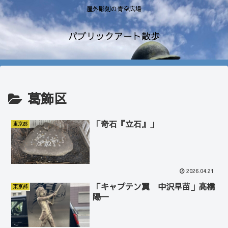
屋外彫刻の青空広場
パブリックアート散歩
葛飾区
「奇石『立石』」
東京都
2026.04.21
「キャプテン翼 中沢早苗」高橋
東京都
陽一