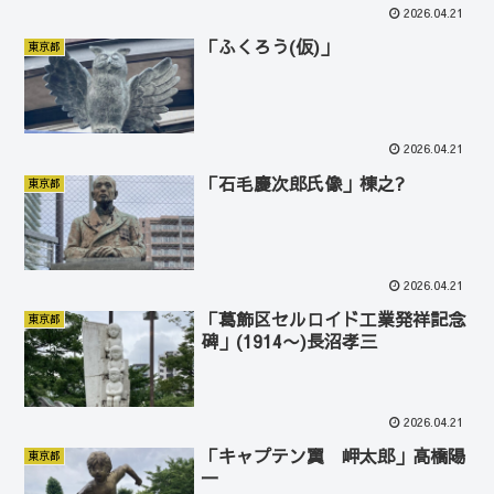
2026.04.21
「ふくろう(仮)」
東京都
2026.04.21
「石毛慶次郎氏像」棟之?
東京都
2026.04.21
「葛飾区セルロイド工業発祥記念
東京都
碑」(1914〜)長沼孝三
2026.04.21
「キャプテン翼 岬太郎」高橋陽
東京都
一