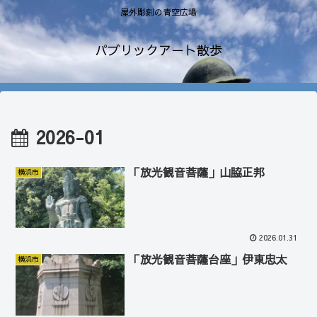
屋外彫刻の青空広場
パブリックアート散歩
2026-01
「放光観音菩薩」山脇正邦
横浜市
2026.01.31
「放光観音菩薩台座」伊東忠太
横浜市