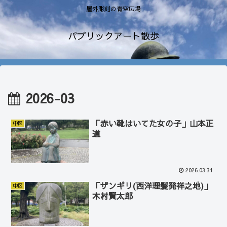
屋外彫刻の青空広場
パブリックアート散歩
2026-03
「赤い靴はいてた女の子」山本正
中区
道
2026.03.31
「ザンギリ(西洋理髪発祥之地)」
中区
木村賢太郎