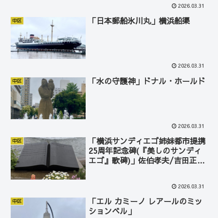
2026.03.31
「日本郵船氷川丸」横浜船渠
中区
2026.03.31
「水の守護神」ドナル・ホールド
中区
2026.03.31
「横浜サンディエゴ姉妹都市提携
中区
25周年記念碑(『美しのサンディ
エゴ』歌碑)」佐伯孝夫/吉田正/
渡辺はま子
2026.03.31
「エル カミーノ レアールのミッ
中区
ションベル」