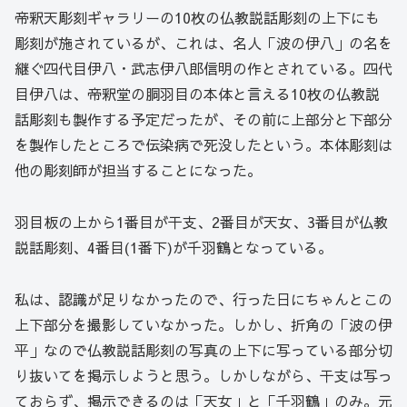
帝釈天彫刻ギャラリーの10枚の仏教説話彫刻の上下にも
彫刻が施されているが、これは、名人「波の伊八」の名を
継ぐ四代目伊八・武志伊八郎信明の作とされている。四代
目伊八は、帝釈堂の胴羽目の本体と言える10枚の仏教説
話彫刻も製作する予定だったが、その前に上部分と下部分
を製作したところで伝染病で死没したという。本体彫刻は
他の彫刻師が担当することになった。
羽目板の上から1番目が干支、2番目が天女、3番目が仏教
説話彫刻、4番目(1番下)が千羽鶴となっている。
私は、認識が足りなかったので、行った日にちゃんとこの
上下部分を撮影していなかった。しかし、折角の「波の伊
平」なので仏教説話彫刻の写真の上下に写っている部分切
り抜いてを掲示しようと思う。しかしながら、干支は写っ
ておらず、掲示できるのは「天女」と「千羽鶴」のみ。元