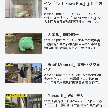
イン『Tachikawa Box』」山口啓
介
2022.11 撮影タイトルペデストリアンデ
ッキ柱脚壁サイン「Tachikawa Box」作
者山口啓介設置場所東京都立川市 ファ
ーレ立川 製作年1994設置この作品は3重
構造になっている。1番上面は現在のファ
ーレ立川の地図。2層目は、ファー...
「カエル」鞍掛純一
東京都
2022.12 撮影タイトルカエル作者鞍掛純
一設置場所東京都練馬区立美術の森緑地
製作年2015(設置)練馬区立美術館の前庭
となる美術の森緑地は、様々な動物彫刻
が散りばめられており、幻想動物園のよ
うになっている。このカエルは、滑らか
しっとりで...
「Brief Moment」青野セクウォ
東京都
イア
2022.12 撮影タイトルBrief Moment作者
青野セクウォイア 設置場所東京都目黒
区 長泉院附属現代彫刻美術館 製作年
2005素材黒花崗岩、大理石青野セクウォ
イアは1982年にイタリア・ナポリに生ま
れた彫刻家。東京で育ち、2007...
「Yunus Ⅱ」西川勝人
新宿アイランドビル
2022.7 撮影タイトルYunus Ⅱ作者西川勝
人 🇯🇵日本 🇩🇪ドイツ設置場所東京都新