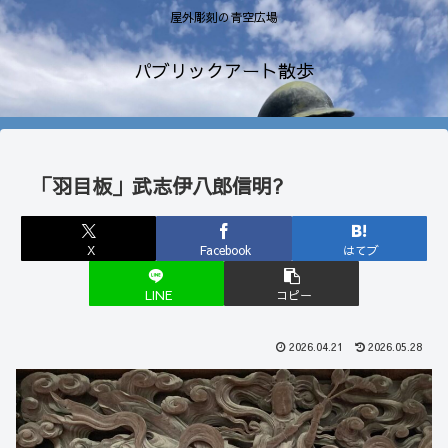
屋外彫刻の青空広場
パブリックアート散歩
「羽目板」武志伊八郎信明?
X
Facebook
はてブ
LINE
コピー
2026.04.21
2026.05.28