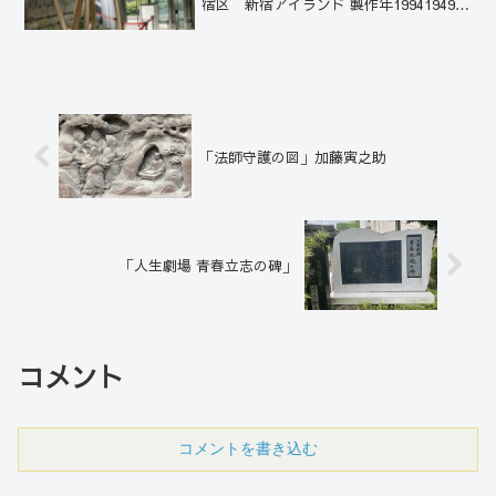
宿区 新宿アイランド 製作年19941949
年、東京生まれの西川勝人は、慶應義塾
大学卒業後にドイツにわたり、美術を学
び彫刻家としてキャリアを築く。「Y...
「法師守護の図」加藤寅之助
「人生劇場 青春立志の碑」
コメント
コメントを書き込む