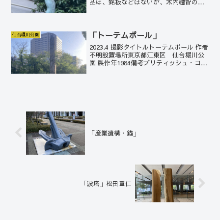
品は、銘板などはないが、木内禮智の
「緑の風」である。木内の「緑の風」は
人気作品で都内各所にあり、このサイト
ではまだ紹介していないが、筆者も別の2
箇所で撮影して...
「トーテムポール」
仙台堀川公園
2023.4 撮影タイトルトーテムポール 作者
不明設置場所東京都江東区 仙台堀川公
園 製作年1984備考ブリティッシュ・コロ
ンビア州林産審議会（State of British
Columbia Forest Products Counci...
「産業遺構・錨」
「波塔」松田重仁