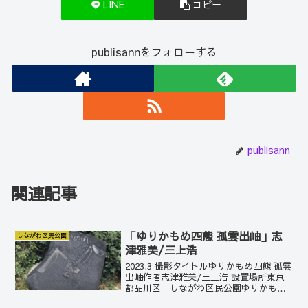
LINE
コピー
publisannをフォローする
publisann
関連記事
「ゆりかもめ四態 孤雲出岫」志
しながわ区民公園
津雅美/三上浩
2023.3 撮影タイトルゆりかもめ四態 孤雲
出岫作者志津雅美/三上浩 設置場所東京
都品川区 しながわ区民公園ゆりかもめ
橋親柱製作年1987しながわ区民公園の