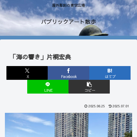
屋外彫刻の青空広場
パブリックアート散歩
「海の響き」片桐宏典
X
Facebook
はてブ
LINE
コピー
2025.06.25
2025.07.01