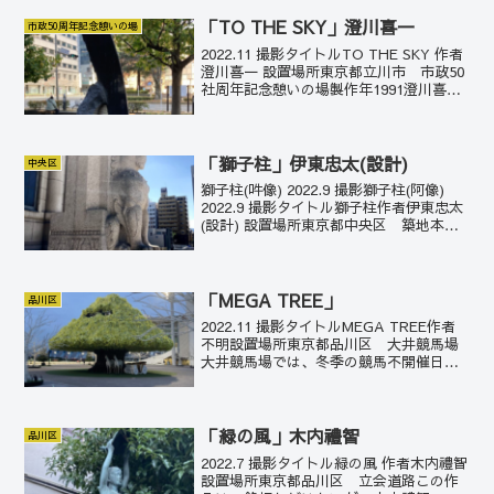
「勝島の海」に架かるゆりかもめ橋の4つ
の親柱に、陶淵明の漢詩が記されてい
「TO THE SKY」澄川喜一
市政50周年記念憩いの場
る。ゆりか...
2022.11 撮影タイトルTO THE SKY 作者
澄川喜一 設置場所東京都立川市 市政50
社周年記念憩いの場製作年1991澄川喜一
の「そり」と「むくり」を表現した石
彫。空に向かってベクトルが向いてい
る。
「獅子柱」伊東忠太(設計)
中央区
獅子柱(吽像) 2022.9 撮影獅子柱(阿像)
2022.9 撮影タイトル獅子柱作者伊東忠太
(設計) 設置場所東京都中央区 築地本願
寺 製作年1943築地本願寺の玄関口には有
翼の獅子像が阿吽の双形を構えている
が、そこから階段を登ったところ...
「MEGA TREE」
品川区
2022.11 撮影タイトルMEGA TREE作者
不明設置場所東京都品川区 大井競馬場
大井競馬場では、冬季の競馬不開催日を
中心に「メガイルミ」のイベントを開催
している。この「MEGA TREE」を中心
に色鮮やかなイルミネーションで彩ら
れ、光...
「緑の風」木内禮智
品川区
2022.7 撮影タイトル緑の風 作者木内禮智
設置場所東京都品川区 立会道路この作