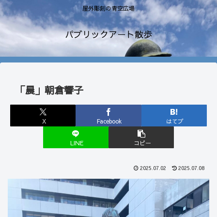
屋外彫刻の青空広場
パブリックアート散歩
「晨」朝倉響子
X
Facebook
はてブ
LINE
コピー
2025.07.02
2025.07.08