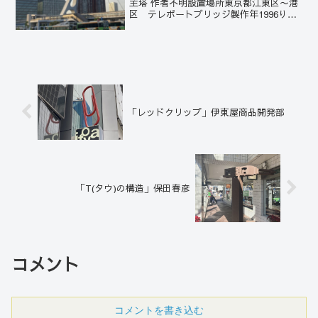
主塔 作者不明設置場所東京都江東区〜港
区 テレポートブリッジ製作年1996りん
かい線東京テレポート駅から続いている
人専用の橋。1本の主塔から吊る形になっ
ているが、その主塔が斜めに建っている
独特の印...
「レッドクリップ」伊東屋商品開発部
「T(タウ)の構造」保田春彦
コメント
コメントを書き込む