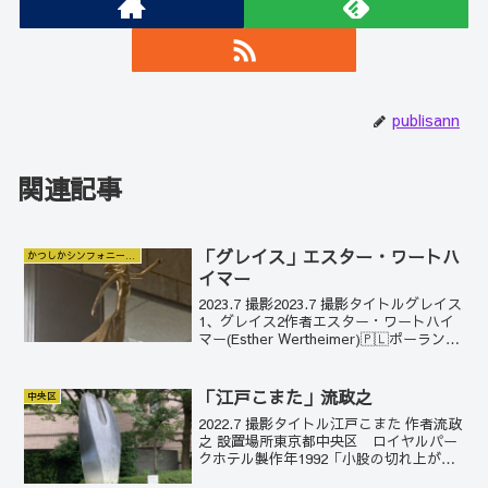
publisann
関連記事
「グレイス」エスター・ワートハ
かつしかシンフォニーヒルズ
イマー
2023.7 撮影2023.7 撮影タイトルグレイス
1、グレイス2作者エスター・ワートハイ
マー(Esther Wertheimer)🇵🇱ポーラン
ド,🇨🇦カナダ設置場所東京都葛飾区 か
つしかシンフォニーヒルズシンフォニー
ヒルズを飾っているワー...
「江戸こまた」流政之
中央区
2022.7 撮影タイトル江戸こまた 作者流政
之 設置場所東京都中央区 ロイヤルパー
クホテル製作年1992「小股の切れ上がっ
たいい女」という表現がある。脚が長く