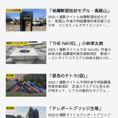
腰まわりにキレがある、キリッと小粋な
江戸美人。そのイメージを表現した作品
だろうか...
「地層断面柱状モデル・高尾山」
こども科学館
2023.1 撮影タイトル地層断面柱状モデ
ル・高尾山 作者不明設置場所東京都八王
子市 コニカミノルタサイエンスドーム
（こども科学館）八王子の様々な地層の
標本展示。これは高尾山の地層の断面。
標本の上部のプレートには高尾山のケー
ブルカーの図が。...
「THE NAVEL 」小林孝太朗
新宿イーストサイド
2023.1 撮影タイトルTHE NAVEL 作者小
林孝太朗 設置場所東京都新宿区 新宿イ
ーストサイドスクエア小林孝太朗は1976
年生まれの芸術家。1999年にイギリスの
キャンバーウェル・カレッジ・オブ・ア
ーツを卒業。株式会社グローバルブラ...
「原色のテトラ(仮)」
東京都
2023.7 撮影タイトル不明作者不明設置場
所東京都港区 芝浦スクエアビル色も形
が相まって、とても印象的なオブジェに
なっていると思う。作者、タイトル等は
不明。
「テレポートブリッジ主塔」
東京都
2022.6 撮影タイトルテレポートブリッジ