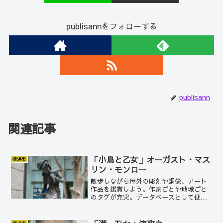
publisannをフォローする
publisann
関連記事
「小鳥と乙女」オーガスト・マス
横浜市
リン・モンロー
散歩しながら屋外の彫刻や銅像、アート
作品を鑑賞しよう。作家ごとや地域ごと
のタグが充実。データベースとして便
利。お散歩マップもついてます。タイト
ル、作者、設置場所、製作年の他、作品
紹介も詳しく解説。