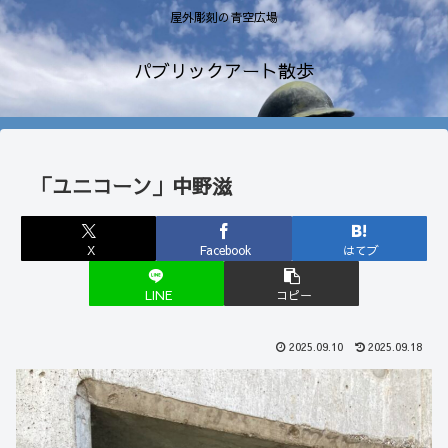
屋外彫刻の青空広場
パブリックアート散歩
「ユニコーン」中野滋
X
Facebook
はてブ
LINE
コピー
2025.09.10
2025.09.18