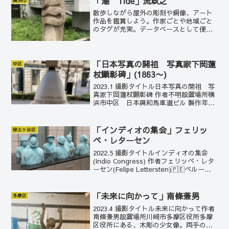
「潮 Tide」流政之
横浜市
散歩しながら屋外の彫刻や銅像、アート
作品を鑑賞しよう。作家ごとや地域ごと
のタグが充実。データベースとして便
利。お散歩マップもついてます。タイト
ル、作者、設置場所、製作年の他、作品
紹介も詳しく解説。
「日本写真の開祖 写真家下岡蓮
中区
杖顕彰碑」(1863〜)
2023.1 撮影タイトル日本写真の開祖 写
真家下岡蓮杖顕彰碑 作者不明設置場所横
浜市中区 日本興和馬車道ビル 製作年
1987発祥年1863〜説明板が添えられてい
る。日本写真の開祖 写真師 下岡蓮杖
(1823～1914)伊豆下田に生まれる ...
「インディオの集会」フェリッ
保土ヶ谷区
ペ・レターセン
2022.5 撮影タイトルインディオの集会
(Indio Congress) 作者フェリッペ・レタ
ーセン(Felipe Lettersten)🇵🇪ペルー
🇸🇪スウェーデン設置場所横浜市保土ヶ
谷区 横浜ビジネスパーク製作年1990レ
ターセンは、...
「未来に向かって」南條兼男
多摩区
2023.4 撮影タイトル未来に向かって作者
南條兼男設置場所川崎市多摩区役所多摩
区役所にある、木彫の少女像。両手の先