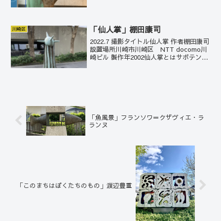
を飛ぶのはコアジサシ。空へ向かう動き
が表現されている。未来の開かれる予感
を感じさせる。
「仙人掌」棚田康司
川崎区
2022.7 撮影タイトル仙人掌 作者棚田康司
設置場所川崎市川崎区 NTT docomo川
崎ビル 製作年2002仙人掌とはサボテンの
漢字表記。ちなみに、「サボテン」は日
本語であり、英語ではcactus(カクタス)と
いう。昔はサボテンを石鹸...
「魚風景」フランソワ＝クザヴィエ・ラ
ランヌ
「このまちはぼくたちのもの」渡辺豊重