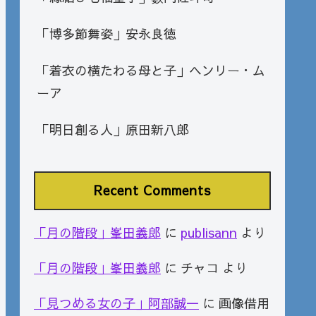
「博多節舞姿」安永良徳
「着衣の横たわる母と子」ヘンリー・ム
ーア
「明日創る人」原田新八郎
Recent Comments
「月の階段」峯田義郎
に
publisann
より
「月の階段」峯田義郎
に
チャコ
より
「見つめる女の子」阿部誠一
に
画像借用