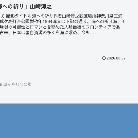
海への祈り」山崎溥之
23.8 撮影タイトル海への祈り作者山崎溥之設置場所神奈川県三浦
城ケ島灯台公園製作年1994碑文は下記の通り。海への祈り海、そ
無限の可能性とロマンとを秘めた人類最後のフロンティアであ
古来、日本は蛋白資源の多くを海に求め、今も...
2026.06.07
城ヶ島灯台公園