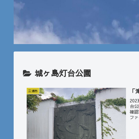
城ヶ島灯台公園
「
三浦市
20
台公
確認
ファ