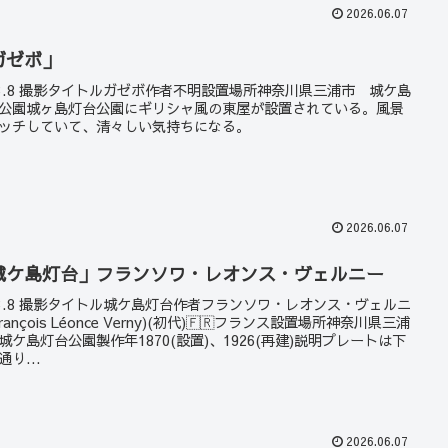
2026.06.07
ガゼボ」
23.8 撮影タイトルガゼボ作者不明設置場所神奈川県三浦市 城ケ島
公園城ヶ島灯台公園にギリシャ風の東屋が設置されている。風景
ッチしていて、清々しい気持ちになる。
2026.06.07
城ケ島灯台」フランソワ・レオンス・ヴェルニー
23.8 撮影タイトル城ケ島灯台作者フランソワ・レオンス・ヴェルニ
rançois Léonce Verny)(初代)🇫🇷フランス設置場所神奈川県三浦
城ケ島灯台公園製作年1870(設置)、1926(再建)説明プレートは下
通り...
2026.06.07