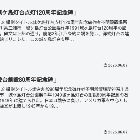
城ケ島灯台点灯120周年記念碑」
23.8 撮影タイトル城ケ島灯台点灯120周年記念碑作者不明設置場所
川県三浦市 城ケ島灯台公園製作年1991城ヶ島灯台120周年の記
。碑文は下記の通り。慶応2年江戸条約に端を発し、洋式灯台の建
始まりました。この城ヶ島灯台も明...
2026.06.07
燈台創設80周年記念碑」
23.8 撮影タイトル燈台創設80周年記念碑作者不明設置場所神奈川県
市 城ケ島灯台公園製作年1949城ヶ島灯台の創設80周年記念の石
1949年に建てられた。日本は戦争に負け、アメリカ軍を中心とし
駐軍が上陸し1945年から19...
2026.06.07