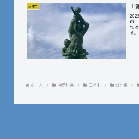
「
三浦市
20
市 
れは
る。
ホーム
神奈川県
三浦市
城ケ島