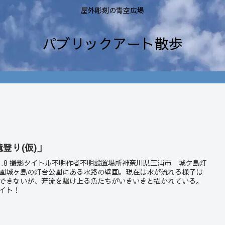
屋外彫刻の青空広場
パブリックアート散歩
滝登り(仮)」
23.8 撮影タイトル不明作者不明設置場所神奈川県三浦市 城ケ島灯
園城ヶ島の灯台公園にある水路の壁画。現在は水が流れる様子は
できないが、奔流を駆け上る魚たちがいきいきと描かれている。
イト！