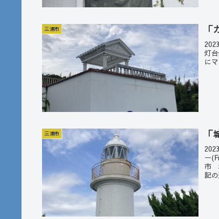
「
三浦市
20
灯台
にマ
「
三浦市
20
ー(F
市 
記の