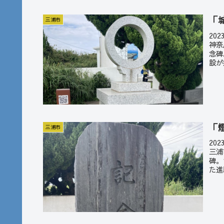
「
三浦市
20
神奈
念碑
設が
「
三浦市
20
三浦
碑。
た進