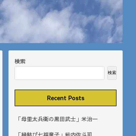
検索
検索
Recent Posts
「母里太兵衛の黒田武士」米治一
「縁結び七福童子」籔内佐斗司