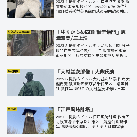
2023.1 撮影タイトルオーロラ作者瀧徹 設
置場所東京都杉並区 荻窪体育館 製作年
1991備考杉並公民館跡地の碑曲線の独特
の造形。まろやかな光を感じる。瀧徹は
1942年生まれの彫刻家。1966年東京藝術
大学卒業。新制作協会の作家として活
躍...
「ゆりかもめ四態 稚子候門」志
しながわ区民公園
津雅美/三上浩
2023.3 撮影タイトルゆりかもめ四態 稚子
候門作者志津雅美/三上浩 設置場所東京
都品川区 しながわ区民公園ゆりかもめ
橋親柱製作年1987陶淵明の「帰去来辞」
の4句目。「稚子候門」は、子どもたちが
門の前で出迎えてくれるの意。帰去来辞
「大村益次郎像」大熊氏廣
千代田区
孤雲出...
2022.6 撮影タイトル大村益次郎像 作者大
熊氏廣 設置場所東京都千代田区 靖国神
社 製作年1893この大村益次郎像は日本で
最初の西洋式彫刻作品と言われている。
作者の大熊氏廣は1882年に工部美術学校
を首席で卒業すると、有栖川邸の建築彫
刻...
「江戸風時計塔」
東京都
2023.3 撮影タイトル江戸風時計塔 作者不
明設置場所東京都江東区 清澄公園製作
年1988清澄公園は、もともとは関宿藩久
世家の下屋敷があったところ。維新後、
持ち主は何度か入れ替わるが、1878年