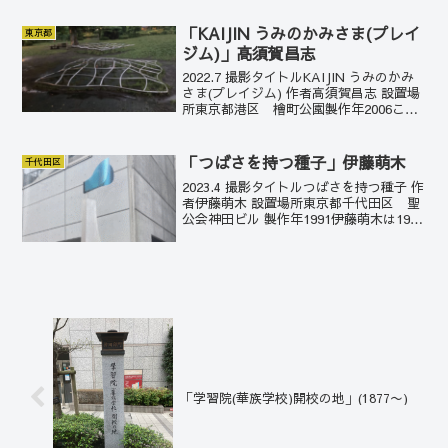
に、三菱財閥の岩崎弥太郎が手に入れ、
清澄庭園...
「KAIJIN うみのかみさま(プレイ
東京都
ジム)」高須賀昌志
2022.7 撮影タイトルKAIJIN うみのかみ
さま(プレイジム) 作者高須賀昌志 設置場
所東京都港区 檜町公園製作年2006この
プレイジムは、波立つように造形された
自然を想起させる作品。直線構造のジャ
ングルジムなどと違い、人の心に寄り
「つばさを持つ種子」伊藤萌木
千代田区
添...
2023.4 撮影タイトルつばさを持つ種子 作
者伊藤萌木 設置場所東京都千代田区 聖
公会神田ビル 製作年1991伊藤萌木は1942
年生まれの金工作家。現代工芸美術家協
会参事などを務めた。2021年没。命の芽
吹きのように溌剌としている。
「学習院(華族学校)開校の地」(1877〜)