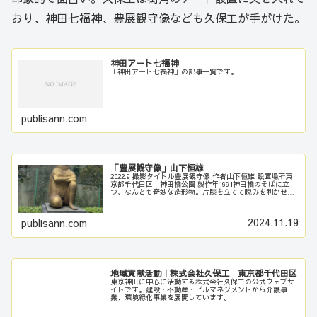
おり、神田七福神、豊展観守像なども久保工が手がけた。
神田アート七福神
「神田アート七福神」の記事一覧です。
publisann.com
「豊展観守像」山下恒雄
2022.9 撮影タイトル豊展観守像 作者山下恒雄 設置場所東
京都千代田区 神田橋公園 製作年1991神田橋のそばに立
つ、なんとも奇妙な造形物。片膝を立てて睨みを利かせて
いる風だ。説明板より。金銅鎚起 豊展観守この彫刻は、
活気とやすらぎ・教...
2024.11.19
publisann.com
地域貢献活動｜株式会社久保工 東京都千代田区
東京神田に中心に活動する株式会社久保工の公式ウェブサ
イトです。建設・不動産・ビルマネジメントから介護事
業、環境緑化事業を展開しています。