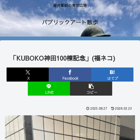
屋外彫刻の青空広場
パブリックアート散歩
「KUBOKO神田100棟記念」(福ネコ)
X
Facebook
はてブ
LINE
コピー
2025.08.27
2026.03.23