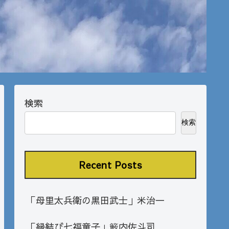
検索
検索
Recent Posts
「母里太兵衛の黒田武士」米治一
「縁結び七福童子」籔内佐斗司