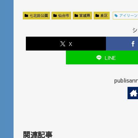
七北田公園
仙台市
宮城県
泉区
アイリーン
シ
X
LINE
publi
関連記事