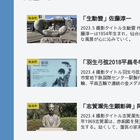
「生動雲」佐藤淳一
仙台市
2023.5 撮影タイトル生動
藤淳一は1954年生まれ、仙
な風景が心に沁みていく。
「羽生弓弦2018平昌
仙台市
2023.4 撮影タイトル羽生
市営地下鉄国際センター駅製作
輪、平昌五輪で連続の金メダル
「志賀潔先生顕彰碑」
仙台市
2023.4 撮影タイトル志賀
年1969志賀潔は、赤痢菌を
生する。幼くして、藩医の家系