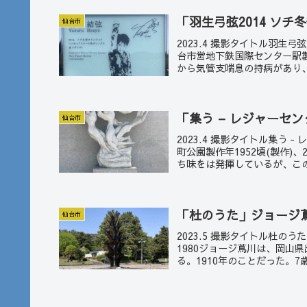
「羽生弓弦2014 ソ
仙台市
2023.4 撮影タイトル羽生
台市営地下鉄国際センター駅製
から気管支喘息の持病があり、
「集う – レジャーセ
仙台市
2023.4 撮影タイトル集う
町公園製作年1952頃(製作)
ち味をは発揮しているが、この
「杜のうた」ジョージ
仙台市
2023.5 撮影タイトル杜の
1980ジョージ蔦川は、岡山
る。1910年のことだった。7