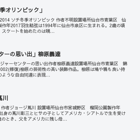
チ冬季オリンピック」
弓弦2014 ソチ冬季オリンピック 作者不明設置場所仙台市青葉区 仙
作年2017羽生結弦は1994年に仙台市泉区に生まれる。2歳の頃
スケートを始めたのは喘...
ンターの思い出」柳原義達
 - レジャーセンターの思い出作者柳原義達設置場所仙台市青葉区 錦
、2002(修復)柳原の芸術性の高い装飾作品。柳原は鳩や鴉も良い持
ような自由闊達に表現...
蔦川
うた 作者ジョージ蔦川 設置場所仙台市宮城野区 榴岡公園製作年
県出身の蔦川彰三とヒサの子としてアメリカ・シアトルで生を受け
歳のとき、父をアメリカに残し母...