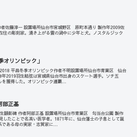
雲 作者佐藤淳一 設置場所仙台市宮城野区 原町本通り 製作年2009佐
台在住の彫刻家。湧き上がる雲の渦中に少年と犬。ノスタルジック
冬季オリンピック」
弓弦2018 平昌冬季オリンピック作者不明設置場所仙台市青葉区 仙台
年2019羽生結弦は宮城県仙台市出身のスケート選手。ソチ五
を獲得した。オリンピック連覇...
阿部正基
潔先生顕彰碑 作者阿部正基 設置場所仙台市青葉区 勾当台公園 製作
発見したことで名高い医学者。1871年に、仙台藩士の子息として誕
である母の実家・志賀家に...