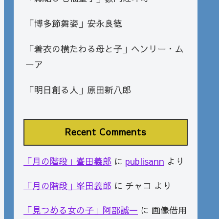
「博多節舞姿」安永良徳
「着衣の横たわる母と子」ヘンリー・ム
ーア
「明日創る人」原田新八郎
Recent Comments
「月の階段」峯田義郎
に
publisann
より
「月の階段」峯田義郎
に
チャコ
より
「見つめる女の子」阿部誠一
に
画像借用