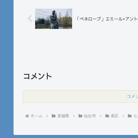
「ペネロープ」エミール=アン
コメント
コメ
ホーム
宮城県
仙台市
泉区
七