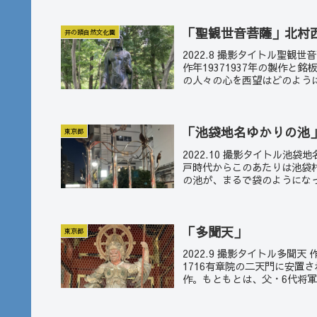
「聖観世音菩薩」北村
井の頭自然文化園
2022.8 撮影タイトル聖観
作年19371937年の製作
の人々の心を西望はどのように
「池袋地名ゆかりの池
東京都
2022.10 撮影タイトル池
戸時代からこのあたりは池袋
の池が、まるで袋のようになっ
「多聞天」
東京都
2022.9 撮影タイトル多聞
1716有章院の二天門に安置
作。もともとは、父・6代将軍