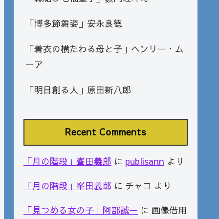
「博多節舞姿」安永良徳
「着衣の横たわる母と子」ヘンリー・ム
ーア
「明日創る人」原田新八郎
Recent Comments
「月の階段」峯田義郎
に
publisann
より
「月の階段」峯田義郎
に
チャコ
より
「見つめる女の子」阿部誠一
に
画像借用