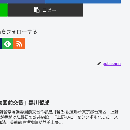
コピー
sannをフォローする
publisann
物園前交番」黒川哲郎
視庁上野警察署動物園前交番作者黒川哲郎 設置場所東京都台東区 上野
哲郎が手がけた最初の公共施設。「上野の杜」をシンボル化した。ス
法。美術館や博物館が並ぶ上野...