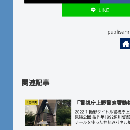
LINE
publi
関連記事
「警視庁上野警察署動
上野公園
2822 7 撮影タイトル警
恩賜公園 製作年1992黒川
チールを使った枠組みパネル構