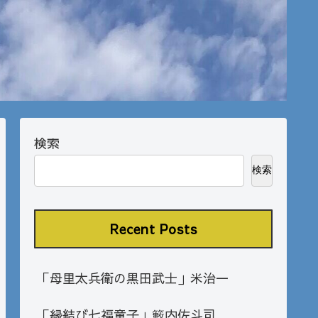
検索
検索
Recent Posts
「母里太兵衛の黒田武士」米治一
「縁結び七福童子」籔内佐斗司