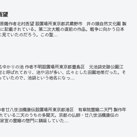
西望
世音菩薩作者北村西望 設置場所東京都武蔵野市 井の頭自然文化園 製
と銘板に記載されている。第二次大戦の直前の作品。戦争に向かう日本
見ていたのだろう。この聖...
」
袋地名ゆかりの池 作者不明設置場所東京都豊島区 元池袋史跡公園江
村と呼ばれており、池や沼が多い、広々とした田園地帯だった。そ
ていたので、池袋という地名になっ...
天 作者廿八世法橋康伝設置場所東京都港区 有章院霊廟二天門 製作年
されている二天のうちの多聞天。京都の仏師・廿八世法橋康伝の
家宣の霊廟の惣門に鎮座していた...