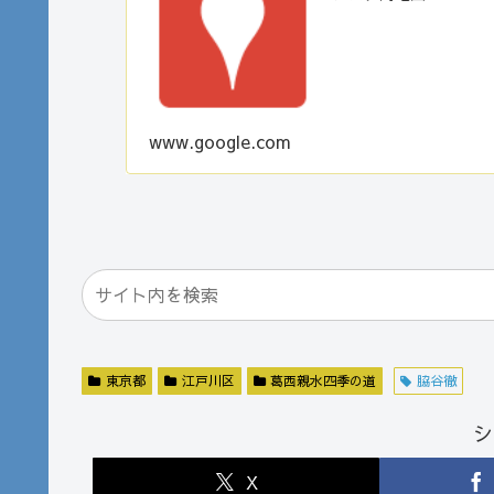
www.google.com
東京都
江戸川区
葛西親水四季の道
脇谷徹
シ
X