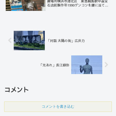
置場所横浜市港北区 東急綱島駅中森宝
石店前製作年1990ゲンコツを腰に当て、
険しい表情をしている。何かに怒ってい
るのだろうか。ちょっと心配である。声
をかけてあげねば。
「対話 太陽の街」広井力
「光あれ」長江録弥
コメント
コメントを書き込む