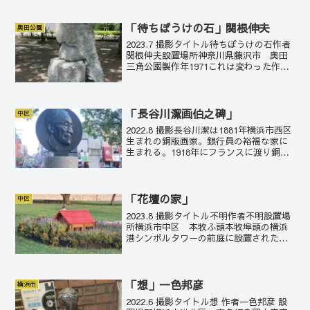
べている。それは、仏の教えを人々に伝
えるための必死の表情であり、いわば仏
教のスパルタと...
「待ちぼうけの石」関根伸夫
奥田公園
2023.7 撮影タイトル待ちぼうけの石作者
関根伸夫設置場所神奈川県藤沢市 奥田
三角公園製作年1971これは変わった作品
だ。腰掛けた尻だけ残して人が石になっ
てしまった。よほど待たされたのだろ
う。これだけ待たされたると尻にばかり
意識が行ってし...
「長谷川潔画伯之碑」
中区
2022.8 撮影長谷川潔は1881年横浜市西区
生まれの銅版画家。銀行員の裕福な家に
生まれる。1918年にフランスに渡り銅版
画を学び、メゾチントという古い銅版画
の技術を復活させた。メゾチントは凸版
の版画の技法の一つで、微妙な明暗を表
現するこ...
「花壇の家」
中区
2023.8 撮影タイトル不明作者不明設置場
所横浜市中区 本牧ふ頭本牧埠頭の横浜
港シンボルタワーの前庭に設置された花
壇とミニチュアの家。田園風の花壇が、
空間に優しさをもたらしている。
「想」一色邦彦
横浜市
2022.6 撮影タイトル想 作者一色邦彦 設