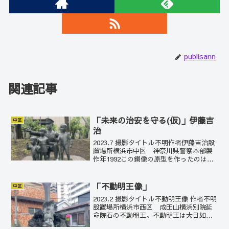
publisann
関連記事
「未来の治安を守る(仮)」伊藤吉
中区
治
2023.7 撮影タイトル不明作者伊藤吉治設
置場所横浜市中区 神奈川県警察本部製
作年1992この銅像の原型を作ったのは地
元の伊藤吉治。神奈川県警とは柔道指導
要員として関係を持ち、また、県警の啓
発ポスターなどのイラストも製作してい
「不動明王像」
中区
たという。県...
2023.2 撮影タイトル不動明王像 作者不明
設置場所横浜市西区 成田山横浜別院延
命院石の不動明王。不動明王は大日如来
の化身であり、顔には忿怒の表情を浮か