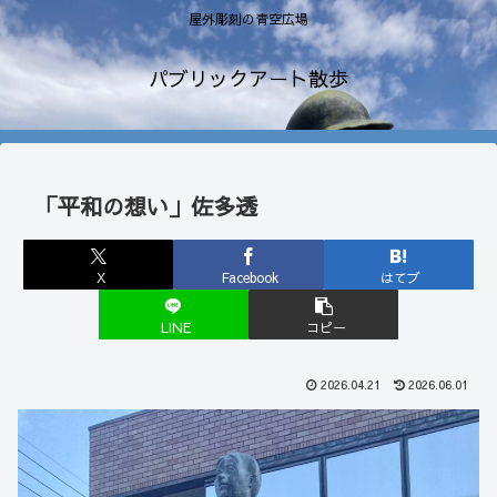
屋外彫刻の青空広場
パブリックアート散歩
「平和の想い」佐多透
X
Facebook
はてブ
LINE
コピー
2026.04.21
2026.06.01