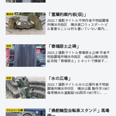
木町事故の追悼のために作られた仏像。
桜木町事故は1951年に国鉄桜木町駅で起
きた電車火災事故で、作業員が落とした
スパナが...
「重層的案内板(仮)」
横浜市
2022.7 撮影タイトル不明作者不明設置場
所横浜市西区 横浜東口ウィスポートビ
ル重要なことは何も書いていない案内板
だが、やたらと存在感がある。なんだか
忘れられなくなる。
「春塘居士之碑」
中区
2023.2 撮影タイトル春塘居士之碑 作者不
明設置場所横浜市西区 成田山横浜別院
延命院「春塘居士」とネットで検索する
と、江戸時代後期の画家・篆刻家の壬生
水石の別名と教えてくれる。石碑の漢文
も掠れて読みにくいし、壬生って人のモ
ニュメントかな...
「水の広場」
中区
2022.7 撮影タイトル水の広場作者不明設
置場所横浜市中区 横浜公園 製作年1987
備考横浜水道創設100周年1987年に、横
浜公園では地下に水道の貯水施設が整備
され、それと合わせて地上には水の広場
が開設された。横浜の水道創設100周年
に...
「操舵輪型自転車スタンド」馬場
ヴェルニー公園
俊一