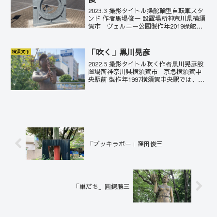
2023.3 撮影タイトル操舵輪型自転車スタ
ンド 作者馬場俊一 設置場所神奈川県横須
賀市 ヴェルニー公園製作年2019操舵輪
の形をした自転車スタンド。ヴェルニー
公園から、対岸の米軍横須賀基地が見え
る。かつて、小栗忠順とヴェルニーによ
「吹く」黒川晃彦
横須賀市
って作ら...
2022.5 撮影タイトル吹く作者黒川晃彦設
置場所神奈川県横須賀市 京急横須賀中
央駅前 製作年1997横須賀中央駅では、黒
川サックスメンが明るいジャズナンバー
で迎えてくれるようで、気分もヨコスカ
っぽくなってくる。曲は「A列車で行こ
う」あたり...
「ブッキラボー」窪田俊三
「巣だち」圓鍔勝三