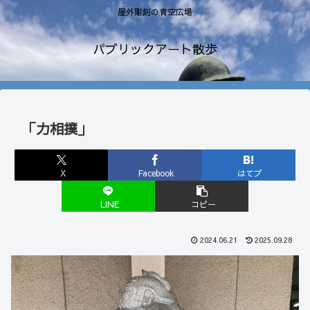
屋外彫刻の青空広場
パブリックアート散歩
「力相撲」
X
Facebook
はてブ
LINE
コピー
2024.06.21
2025.09.28