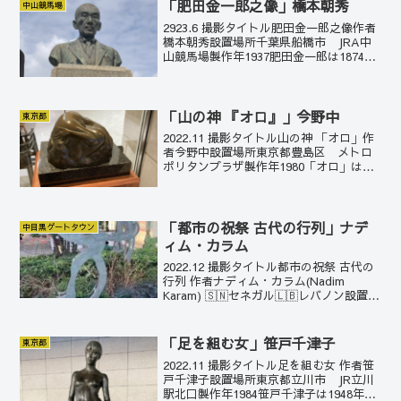
「肥田金一郎之像」橋本朝秀
中山競馬場
2923.6 撮影タイトル肥田金一郎之像作者
橋本朝秀設置場所千葉県船橋市 JRA中
山競馬場製作年1937肥田金一郎は1874年
生まれの実業家。福島県出身。父の影響
もあり、福島県在住のうちは馬産事業に
関わり安達郡産馬畜産組合長なども務
め、高山...
「山の神 『オロ』」今野中
東京都
2022.11 撮影タイトル山の神 「オロ」作
者今野中設置場所東京都豊島区 メトロ
ポリタンプラザ製作年1980「オロ」は、
ネットで調べる限りでは、ポリネシアの
戦いの神としてでてくる。東ポリネシア
では海の神タンガロア、戦の神ツ、農耕
の神ロンゴ...
「都市の祝祭 古代の行列」ナデ
中目黒ゲートタウン
ィム・カラム
2022.12 撮影タイトル都市の祝祭 古代の
行列 作者ナディム・カラム(Nadim
Karam) 🇸🇳セネガル🇱🇧レバノン設置場
所東京都目黒区 中目黒ゲートタウンダ
ンスをする女の子か。羽衣を見にまとっ
ているようだ。不思議な楽しさがある。
「足を組む女」笹戸千津子
東京都
オ...
2022.11 撮影タイトル足を組む女 作者笹
戸千津子設置場所東京都立川市 JR立川
駅北口製作年1984笹戸千津子は1948年