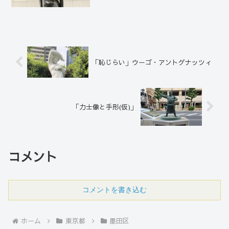
に、山口県で生まれる。父親は建築家だ
った。千津子は3人姉妹の長女だったの
で、跡継ぎになることも考え、高校は建
築科に...
「恥じらい」ウーゴ・アントグナッツィ
「力士像と手形(仮)」
コメント
コメントを書き込む
ホーム
東京都
墨田区