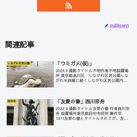
publisann
関連記事
「ウミガメ(仮)」
しながわ区民公園
2023.3 撮影タイトル不明作者不明設置場
所 東京都品川区 しながわ区民公園しな
がわ水族館に続くしながわ区民公園内に
は、海に棲む生物たちのモニュメントが
多く設置されている。しながわ水族館で
はアオウミガメが展示されている。アオ
ウミガメは地下...
「友愛の像」西川宗舟
府中市
2022.9 撮影タイトル友愛の像 作者西川宗
舟 設置場所東京都府中市役所 製作年
1971友愛の像とタイトルされてが、友と
いうより親子に見える。あるいは、子ど
も2人は兄弟ではなく友達同士なのか？女
性の造形に動きがあり美しい。