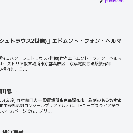
publisann
シュトラウス2世像)」エドムント・フォン・ヘルマ
ツの塔(ヨハン・シュトラウス2世像)作者エドムント・フォン・ヘルマ
mer)🇦🇹オーストリア設置場所東京都葛飾区 京成電鉄青砥駅製作年
の構内に、ヨ...
前田忠一
アテル(友達) 作者前田忠一 設置場所東京都調布市 彫刻のある散歩道
備考調布市野外彫刻コンクールプリアテルとは、旧ユーゴスラビア語で
ホームページでは、プリ...
」横江嘉純