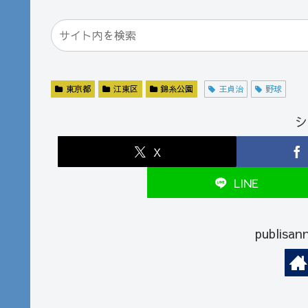
東京都
江東区
錦糸公園
王貞治
野球
シ
X
LINE
publi