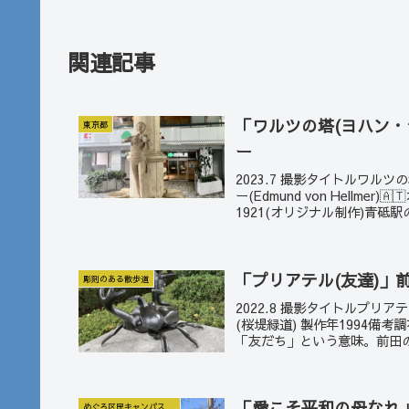
関連記事
「ワルツの塔(ヨハン・
東京都
ー
2023.7 撮影タイトルワル
ー(Edmund von Hell
1921(オリジナル制作)青砥駅
「プリアテル(友達)」
彫刻のある散歩道
2022.8 撮影タイトルプリ
(桜堤緑道) 製作年1994
「友だち」という意味。前田の
「愛こそ平和の母なれ
めぐろ区民キャンパス公園