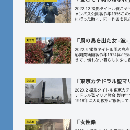
2022.12 撮影タイトル愛
ャンパス公園製作年1956こ
に行った時に、同一作品を見た
「風の島を出た女 -波
東京都
2022.4 撮影タイトル風の
彫刻美術館製作年1974体が
きて、慣れない暮らしに少し疲
「東京カテドラル聖マ
文京区
2023.2 撮影タイトル東
テドラル聖マリア教会 製作年
1918年に大司教館が移転してき
「女性像
東京都