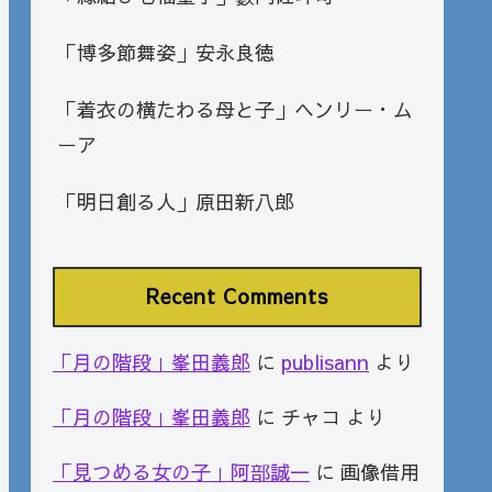
「博多節舞姿」安永良徳
「着衣の横たわる母と子」ヘンリー・ム
ーア
「明日創る人」原田新八郎
Recent Comments
「月の階段」峯田義郎
に
publisann
より
「月の階段」峯田義郎
に
チャコ
より
「見つめる女の子」阿部誠一
に
画像借用