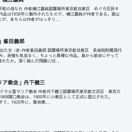
こそ平和の母なれ 作者横江嘉純設置場所東京都目黒区 めぐろ区民キ
の作品は1956年に製作されたもので、横江嘉純が作者である。富山
が、あちらは作者がはっきり...
-」峯田義郎
島を出た女 -波-作者峯田義郎 設置場所東京都目黒区 長泉院附属現代
歪み、表情も気怠るく、ちょっと異様な作品。島から都会にやって
れたか。深く組んだ両腕に切...
リア教会」丹下健三
京カテドラル聖マリア教会 作者丹下健三設置場所東京都文京区 東京カ
1968関口教会は、1900年に小教区として正式に設立された。
て、1920年に、築地教...