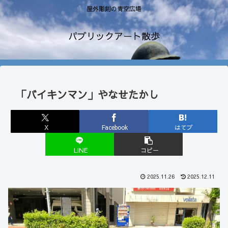
屋外彫刻の青空広場
パブリックアート散歩
「バイキンマン」やなせたかし
X
Facebook
はてブ
LINE
コピー
2025.11.26
2025.12.11