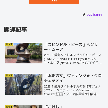
publisann
関連記事
「スピンドル・ピース」ヘンリ
仙台市
ー・ムーア
2023.5 撮影タイトルスピンドル・ピース
(LARGE SPINDLE PIECE)作者ヘンリ
ー・ムーア(HENRY MOORE)🇬🇧イギリ
ス設置場所仙台市青葉区 宮城県立美術
館製作年1963〜1974スピンドルとは回転
する軸の意味。もと...
「水浴の女」ヴェナンツォ・クロ
仙台市
チェッティ
2023.4 撮影タイトル水浴の女作者ヴェナ
ンツォ・クロチェッティ(Venanzo
Crocetti)🇮🇹イタリア設置場所仙台市青
葉区 定禅寺通り緑地製作年1981定禅寺
通り緑地には、イタリアを代表する彫刻
家の作品が3点並んでいる。クロチェ...
「こけし」
仙台市