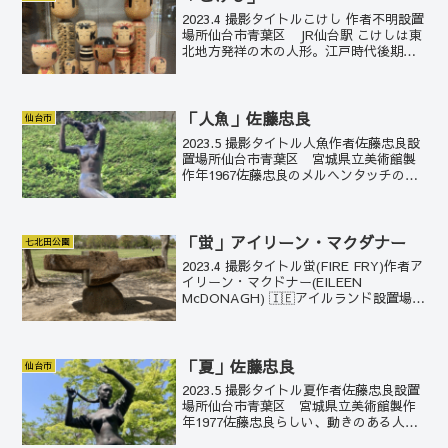
2023.4 撮影タイトルこけし 作者不明設置
場所仙台市青葉区 JR仙台駅 こけしは東
北地方発祥の木の人形。江戸時代後期
に、温泉宿の土産物などとして、木の端
材など使ってろくろで作られた。主に12
系統に分類される。青森の津軽系、岩手
の南部系、...
「人魚」佐藤忠良
仙台市
2023.5 撮影タイトル人魚作者佐藤忠良設
置場所仙台市青葉区 宮城県立美術館製
作年1967佐藤忠良のメルヘンタッチの作
品。牧神像ともども、渋谷に同じものが
設置されている。水しぶきを感じそうな
瑞々しい作品。
「蛍」アイリーン・マクダナー
七北田公園
2023.4 撮影タイトル蛍(FIRE FRY)作者ア
イリーン・マクドナー(EILEEN
McDONAGH) 🇮🇪アイルランド設置場所
仙台市泉区 七北田公園 製作年1989アイ
リーン・マクドナーは1956年にスライゴ
州ギーヴァで生まれた、ア...
「夏」佐藤忠良
仙台市
2023.5 撮影タイトル夏作者佐藤忠良設置
場所仙台市青葉区 宮城県立美術館製作
年1977佐藤忠良らしい、動きのある人物
像。この作品に近いニュアンスの佐藤忠