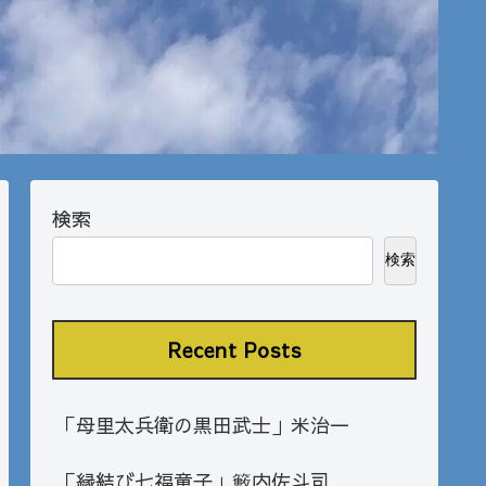
検索
検索
Recent Posts
「母里太兵衛の黒田武士」米治一
「縁結び七福童子」籔内佐斗司