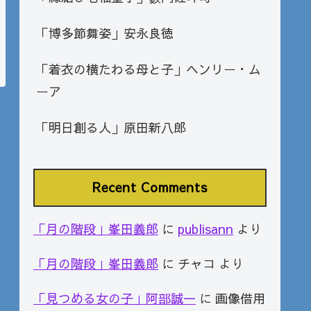
「博多節舞姿」安永良徳
「着衣の横たわる母と子」ヘンリー・ム
ーア
「明日創る人」原田新八郎
Recent Comments
「月の階段」峯田義郎
に
publisann
より
「月の階段」峯田義郎
に
チャコ
より
「見つめる女の子」阿部誠一
に
画像借用