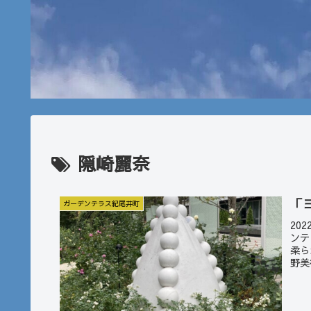
隠崎麗奈
「
ガーデンテラス紀尾井町
20
ンテ
柔ら
野美