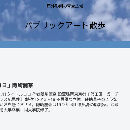
屋外彫刻の青空広場
パブリックアート散歩
ヨヨ」隠崎麗奈
22.11タイトルヨヨ 作者隠崎麗奈 設置場所東京都千代田区 ガーデ
ラス紀尾井町 製作年2015〜16 不思議な立体。砂糖菓子のような
かさを感じさせる。隠崎麗奈は1972年岡山県出身の彫刻家。武蔵
術大学卒業、同大学院修了。