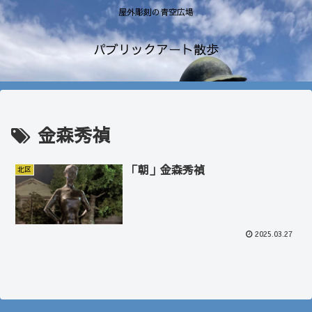
屋外彫刻の青空広場
パブリックアート散歩
金森秀禎
「朝」金森秀禎
北区
2025.03.27