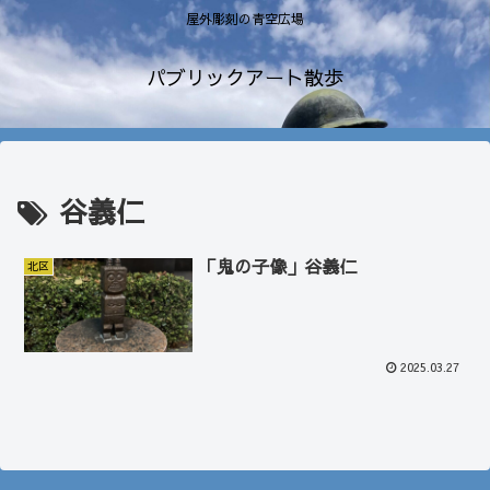
屋外彫刻の青空広場
パブリックアート散歩
谷義仁
「鬼の子像」谷義仁
北区
2025.03.27