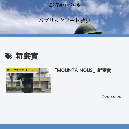
屋外彫刻の青空広場
パブリックアート散歩
新妻實
「MOUNTAINOUS」新妻實
キヨセケヤキロードギャラリー
2025.02.20