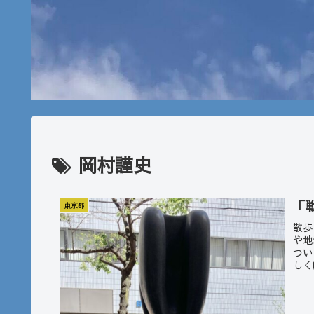
岡村謹史
「
東京都
散歩
や地
つい
しく