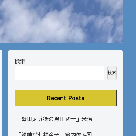
検索
検索
Recent Posts
「母里太兵衛の黒田武士」米治一
「縁結び七福童子」籔内佐斗司