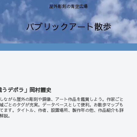
屋外彫刻の青空広場
パブリックアート散歩
戦うデボラ」岡村謹史
しながら屋外の彫刻や銅像、アート作品を鑑賞しよう。作家ごと
域ごとのタグが充実。データベースとして便利。お散歩マップも
てます。タイトル、作者、設置場所、製作年の他、作品紹介も詳
解説。