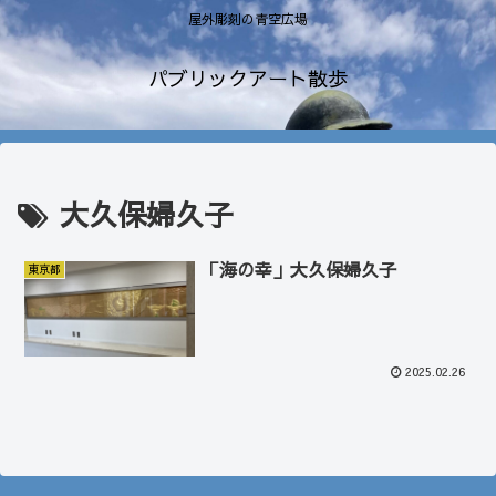
屋外彫刻の青空広場
パブリックアート散歩
大久保婦久子
「海の幸」大久保婦久子
東京都
2025.02.26