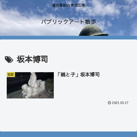
屋外彫刻の青空広場
パブリックアート散歩
坂本博司
「親と子」坂本博司
北区
2025.03.27