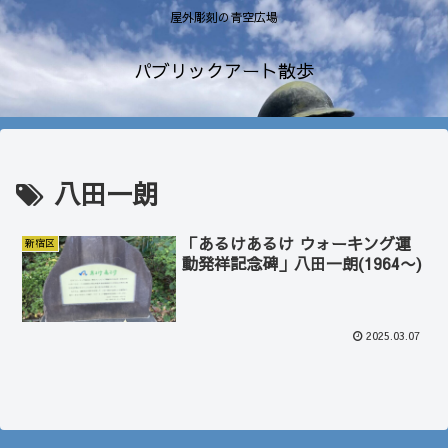
屋外彫刻の青空広場
パブリックアート散歩
八田一朗
「あるけあるけ ウォーキング運
新宿区
動発祥記念碑」八田一朗(1964〜)
2025.03.07