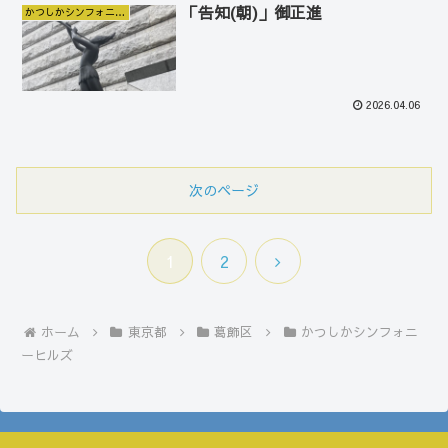
「告知(朝)」御正進
かつしかシンフォニーヒルズ
2026.04.06
次のページ
次
1
2
へ
ホーム
東京都
葛飾区
かつしかシンフォニ
ーヒルズ