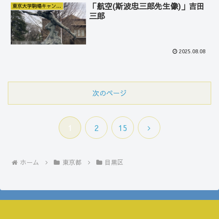
「航空(斯波忠三郎先生像)」吉田
東京大学駒場キャンパス
三郎
2025.08.08
次のページ
次
1
2
15
へ
ホーム
東京都
目黒区