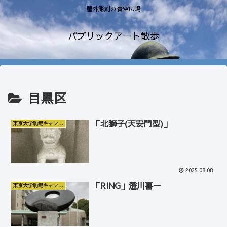
屋外彫刻の青空広場
パブリックアート散歩
目黒区
「北獅子(天安門型)」
東京大学駒場キャンパス
2025.08.08
「RING」澄川喜一
東京大学駒場キャンパス