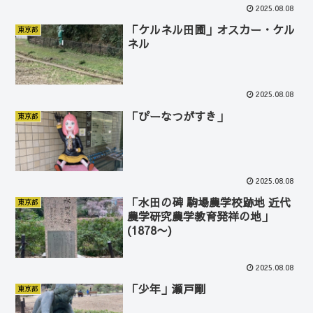
2025.08.08
「ケルネル田圃」オスカー・ケル
東京都
ネル
2025.08.08
「ぴーなつがすき」
東京都
2025.08.08
「水田の碑 駒場農学校跡地 近代
東京都
農学研究農学教育発祥の地」
(1878〜)
2025.08.08
「少年」瀬戸剛
東京都