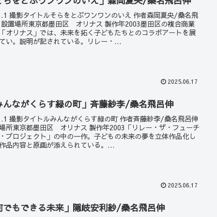
そらをとぶワンワンのいえ」森岡夏央/桑名飛呂伸
23.1 撮影タイトルそらをとぶワンワンのいえ 作者森岡夏央/桑名飛
 設置場所東京都墨田区 オリナス 製作年2003墨田区の複合商業
「オリナス」では、未来を拓く子どもたちとのコラボアートを展
てい。説明が記されている。リレー・...
2025.06.17
みんながくらす緑の町」斉藤紗李/桑名飛呂伸
23.1 撮影タイトルみんながくらす緑の町 作者斉藤紗李/桑名飛呂伸
場所東京都墨田区 オリナス 製作年2003「リレー・ザ・フューチ
・プロジェクト」の中の一作。子どもの未来の夢を立体作品化し
作品内容と原画が添えられている。...
2025.06.17
何でもできる未来」隠岐安利紗/桑名飛呂伸