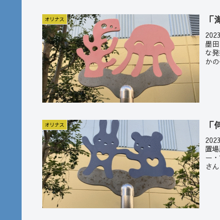
「
オリナス
20
墨田
な発
かの
「
オリナス
20
置場
ー・
さん