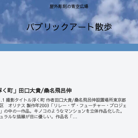
屋外彫刻の青空広場
パブリックアート散歩
浮く町」田口大貴/桑名飛呂伸
23.1 撮影タイトル浮く町 作者田口大貴/桑名飛呂伸設置場所東京都
区 オリナス 製作年2003「リレー・ザ・フューチャー・プロジェ
」の中の一作品。キノコのようなマンションを立体作品化した。
ュラルな描線が目に優しい。作品名「...