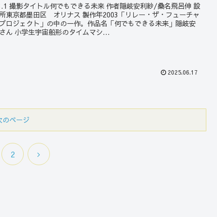
23.1 撮影タイトル何でもできる未来 作者隠岐安利紗/桑名飛呂伸 設
所東京都墨田区 オリナス 製作年2003「リレー・ザ・フューチャ
プロジェクト」の中の一作。作品名「何でもできる未来」隠岐安
さん 小学生宇宙船形のタイムマシ...
2025.06.17
次のページ
次
2
へ