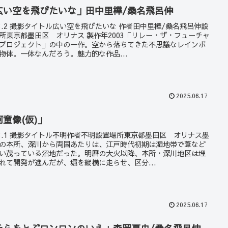
広い空を飛びたいな」田中里樺/桑名飛呂伸
23.2 撮影タイトル広い空を飛びたいな 作者田中里樺/桑名飛呂伸設
所東京都墨田区 オリナス 製作年2003「リレー・ザ・フューチャ
プロジェクト」の中の一作。空から落ちてきた不思議なレインボ
物体。一体なんだろう。魅力的な作品...
2025.06.17
河童像(仮)」
23.1 撮影タイトル不明作者不明設置場所東京都墨田区 オリナス墨
の本所、深川から両国あたりは、江戸時代初期は湿地帯で葦など
い茂っている沼地だった。明暦の大火以降、本所・深川地区は埋
れて開発が進んだが、堀を縦横に走らせ、区分...
2025.06.17