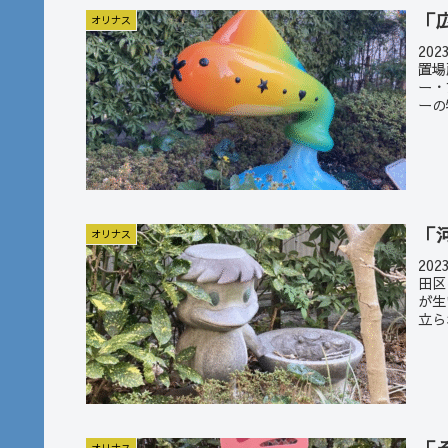
「
オリナス
20
置場
ー・
ーの
「
オリナス
20
田区
が生
立ら