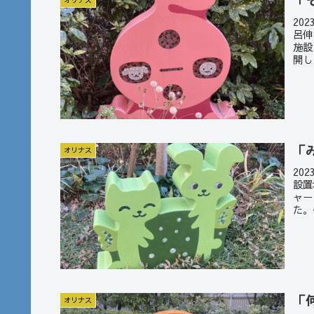
「
オリナス
20
呂伸
施設
開し
「
オリナス
20
設置
ャー
た。
「
オリナス