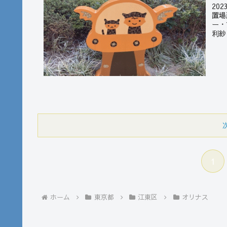
20
置場
ー・
利紗
1
ホーム
東京都
江東区
オリナス