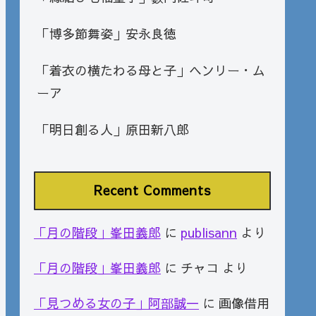
「博多節舞姿」安永良徳
「着衣の横たわる母と子」ヘンリー・ム
ーア
「明日創る人」原田新八郎
Recent Comments
「月の階段」峯田義郎
に
publisann
より
「月の階段」峯田義郎
に
チャコ
より
「見つめる女の子」阿部誠一
に
画像借用