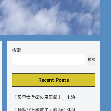
検索
検索
Recent Posts
「母里太兵衛の黒田武士」米治一
「縁結び七福童子」籔内佐斗司