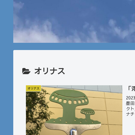
オリナス
「
オリナス
20
墨田
クト
ナチ