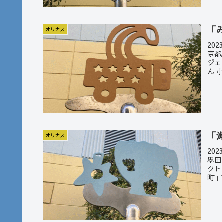
「
オリナス
20
京都
ジェ
ん 
「
オリナス
20
墨田
クト
町」