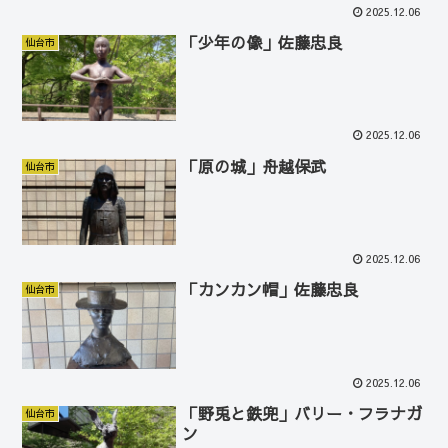
2025.12.06
「少年の像」佐藤忠良
仙台市
2025.12.06
「原の城」舟越保武
仙台市
2025.12.06
「カンカン帽」佐藤忠良
仙台市
2025.12.06
「野兎と鉄兜」バリー・フラナガ
仙台市
ン