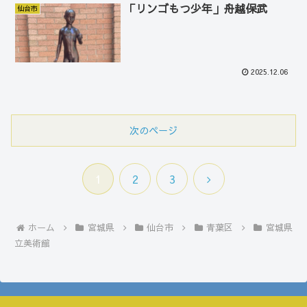
「リンゴもつ少年」舟越保武
仙台市
2025.12.06
次のページ
次
1
2
3
へ
ホーム
宮城県
仙台市
青葉区
宮城県
立美術館