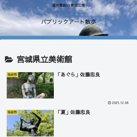
屋外彫刻の青空広場
パブリックアート散歩
宮城県立美術館
「あぐら」佐藤忠良
仙台市
2025.12.06
「夏」佐藤忠良
仙台市