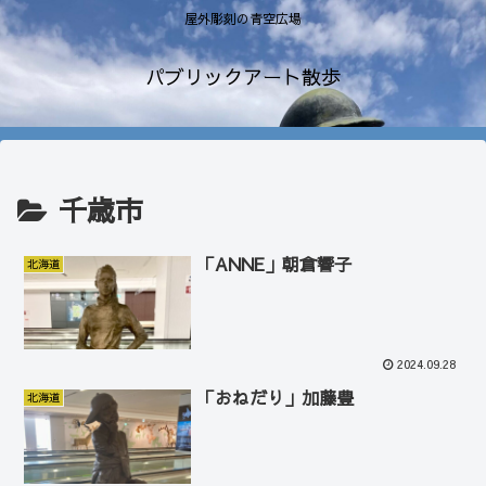
屋外彫刻の青空広場
パブリックアート散歩
千歳市
「ANNE」朝倉響子
北海道
2024.09.28
「おねだり」加藤豊
北海道