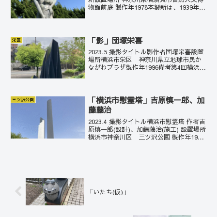
物館前庭 製作年1978本郷新は、1939年に
山内壮夫、柳原義達、佐藤忠良、舟越保
武らと新制作派協会彫刻部を創設。以
後、日本の具象彫刻界を牽引していく。
この...
「影」団塚栄喜
栄区
2023.5 撮影タイトル影作者団塚栄喜設置
場所横浜市栄区 神奈川県立地球市民か
ながわプラザ製作年1996備考第4回横浜彫
刻展優秀賞横浜美術館長賞第4回横浜彫刻
展で横浜美術館長賞を獲得した作品。団
塚栄喜は1963年に大分県に生まれたラン
ドス...
「横浜市慰霊塔」吉原慎一郎、加
三ツ沢公園
藤藤治
2023.4 撮影タイトル横浜市慰霊塔 作者吉
原慎一郎(設計)、加藤藤治(施工) 設置場所
横浜市神奈川区 三ツ沢公園 製作年1953
とにかくその偉容に圧倒される。高さ25
メートルはビル8階建てに相当する。説明
板は下記の通り。慰霊塔ご案内この...
「いたち(仮)」