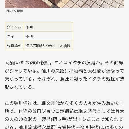
2023.5 撮影
タイトル
不明
作者
不明
設置場所
横浜市鶴見区栄区 大㹨橋
大㹨(いたち)橋の親柱。これはイタチの尻尾か。その曲線
がシャレている。㹨川の叉路に小㹨橋と大㹨橋が連なって
架かっている。それぞれ、意匠に凝ったイタチの親柱が造
形されている。
この㹨川沿岸は、縄文時代から多くの人々が住み着いた土
地で、付近の公田ジョウロ塚遺跡は縄文時代としては最大
の人の頭の形の土製品(把っ手)が出土したことで知られて
いる。㹨川流域横穴墓群(古墳時代〜奈良時代)には多くの