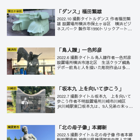
「ダンス」福田繁雄
保土ヶ谷区
2022.10 撮影タイトルダンス 作者福田繁
雄 設置場所横浜市保土ヶ谷区 横浜ビジ
ネスパーク 製作年1990トリックアートの
第一人者、福田繁雄の立体作品。踊る男
女の軌跡が立体的に描かれている。見て
いるだけで楽しくなる。横浜ビジネスパ
ークの...
「鳥人譜」一色邦彦
横浜市
2022.6 撮影タイトル鳥人譜作者一色邦彦
設置場所横浜市港北区 生活クラブ綱島
デポー前鳥と人を描いた彫刻作品は多い
が、この作品は鳥と人の距離がかなり近
い。共闘するように何かを見つめてい
る。
「坂本九 上を向いて歩こう」
川崎区
2022.7 撮影タイトル坂本九 上を向いて
歩こう作者不明設置場所川崎市川崎区
JR川崎駅東口坂本九は、9人兄弟の末っ子
として、1941年に、ここ川崎市川崎区に
生まれる。歌手として、「上を向いて歩
こう」「見上げてごらん夜の星を」「明
日がある...
「北の母子像」本郷新
横須賀市
2022.5 撮影タイトル北の母子像 作者本郷
新設置場所 神奈川県横須賀市自然人文博