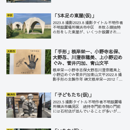
前で一際目立つモニュメント。少年少女
たちが竪琴の上で楽器を奏でている。フ
ァンタジックだ。
「5本足の東屋(仮)」
中区
2023.8 撮影2023.8 撮影タイトル不明作者
不明設置場所横浜市中区 本牧ふ頭独特
の形をした東屋が、いくつか設置されて
いる。花開くような清潔感がある。
「手形」根岸栄一、小野寺志保、
大和市
大野忍、川澄奈穂美、上小野辺め
ぐみ、菅井円加、青山文平
根岸栄一小野寺志保大野忍川澄奈穂美上
小野辺めぐみ菅井円加青山文平2022.8 撮
影手形の主製作年 碑文根岸栄一2012「ノ
ーベル化学賞受賞 名誉市民」小野寺志保
2012「サッカー日本代表」 大野忍
2012「大和なでしこ賞」 川澄奈穂美
「子どもたち(仮)」
横浜市
201...
2023.5 撮影タイトル不明作者不明設置場
所横浜市鶴見区 總持寺門前寺院の門前
には石材店が並んでいることが多いが、
鶴見駅から總持寺へ至る道沿いにもそう
した店を見ることができる。この小坊主
のモニュメントは、その途中の道が分岐
する叉路でみつけ...