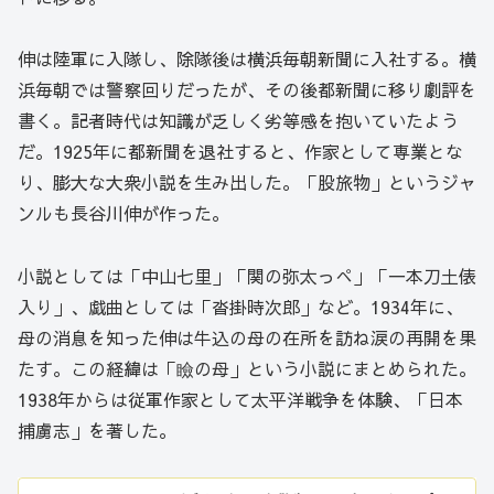
伸は陸軍に入隊し、除隊後は横浜毎朝新聞に入社する。横
浜毎朝では警察回りだったが、その後都新聞に移り劇評を
書く。記者時代は知識が乏しく劣等感を抱いていたよう
だ。1925年に都新聞を退社すると、作家として専業とな
り、膨大な大衆小説を生み出した。「股旅物」というジャ
ンルも長谷川伸が作った。
小説としては「中山七里」「関の弥太っぺ」「一本刀土俵
入り」、戯曲としては「沓掛時次郎」など。1934年に、
母の消息を知った伸は牛込の母の在所を訪ね涙の再開を果
たす。この経緯は「瞼の母」という小説にまとめられた。
1938年からは従軍作家として太平洋戦争を体験、「日本
捕虜志」を著した。