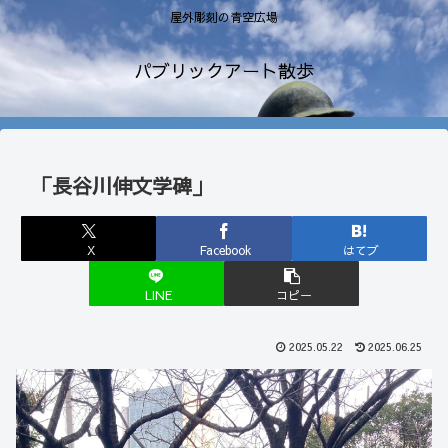
屋外彫刻の青空広場
パブリックアート散歩
「長谷川伸文学碑」
X
Facebook
はてブ
LINE
コピー
2025.05.22
2025.06.25