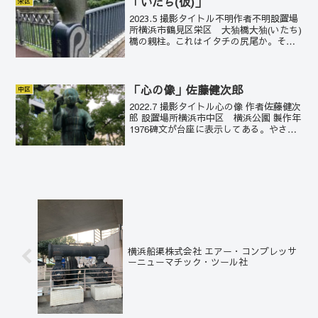
「いたち(仮)」
栄区
2023.5 撮影タイトル不明作者不明設置場
所横浜市鶴見区栄区 大㹨橋大㹨(いたち)
橋の親柱。これはイタチの尻尾か。その
曲線がシャレている。㹨川の叉路に小㹨
橋と大㹨橋が連なって架かっている。そ
れぞれ、意匠に凝ったイタチの親柱が造
形されている...
「心の像」佐藤健次郎
中区
2022.7 撮影タイトル心の像 作者佐藤健次
郎 設置場所横浜市中区 横浜公園 製作年
1976碑文が台座に表示してある。やさし
い心が生命を守ります/心のふれあいがわ
ざわいをなくします/安全の希いと祈りを
こめて/昭和五十六年十一月 心の像の
会...
横浜船渠株式会社 エアー・コンプレッサ
ーニューマチック・ツール社