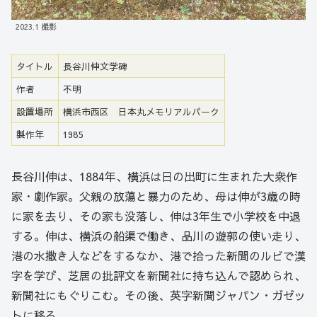
2023.1 撮影
タイトル
長谷川伸文学碑
作者
不明
設置場所
横浜市西区 日本丸メモリアルパーク
製作年
1985
長谷川伸は、1884年、横浜は日の出町に生まれた大衆作
家・劇作家。父親の放蕩と暴力のため、母は伸が3歳の時
に家を去り、その家も没落し、伸は3年生で小学校を中退
する。伸は、横浜の船渠で働き、品川の遊郭の使い走り、
港の水撒き人などをするなか、港で拾った新聞のルビで漢
字を学び、芝居の批評文を新聞社に持ち込んで認められ、
新聞社にもぐりこむ。その後、英字新聞ジャパン・ガゼッ
トに移る。