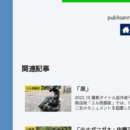
publi
関連記事
「辰」
エル西銀座
2022.10 撮影タイトル辰
商店街「エル西銀座」では、1
二支のモニュメントを設置した
「テナガコガネ」佐藤
山梨県