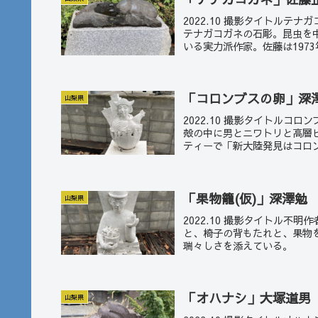
2022.10 撮影タイトル
テナガコガネの石彫。昆虫を
いる実力派作家。佐藤は1973年
「コロンブスの卵」深
山梨県
2022.10 撮影タイトルコ
殻の中に男とニワトリと高層
ティーで「新大陸発見はコロン
「果物籠(仮)」深澤勉
山梨県
2022.10 撮影タイトル
と、椅子の背もたれと、果物
瑞々しさを添えている。
「オハナシ」大塚道男
山梨県