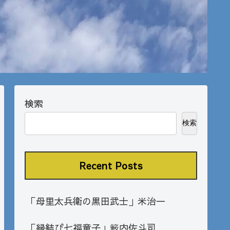
検索
検索
Recent Posts
「母里太兵衛の黒田武士」米治一
「縁結び七福童子」籔内佐斗司