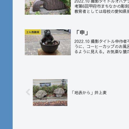
2022.10 撮影タイトルオ
考第6回甲府市まちなかの彫刻
教育者としては母校の愛知県芸
「申」
エル西銀座
2022.10 撮影タイトル申
うに、コーヒーカップのお風
るように見える。お気楽な猿だ
「地表から」井上麦