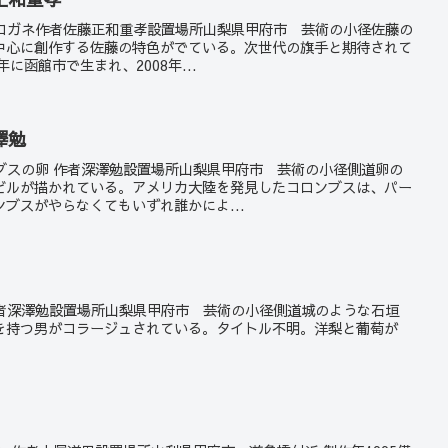
テナガコガネ作者佐藤正和重孝設置場所山梨県甲府市 芸術の小径佐藤の
中心に創作する佐藤の特色がでている。次世代の旗手と期待されて
に函館市で生まれ、2008年...
澤勉
ロンブスの卵 作者深澤勉設置場所山梨県甲府市 芸術の小径側道卵の
ビルが描かれている。アメリカ大陸を発見したコロンブスは、パー
ブスがやらなくてもいずれ誰かによ...
不明作者深澤勉設置場所山梨県甲府市 芸術の小径側道城のような石垣
を持つ男がコラージュされている。タイトル不明。洋梨と葡萄が