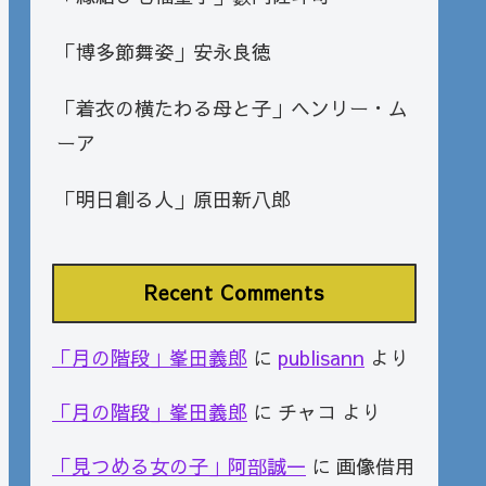
「博多節舞姿」安永良徳
「着衣の横たわる母と子」ヘンリー・ム
ーア
「明日創る人」原田新八郎
Recent Comments
「月の階段」峯田義郎
に
publisann
より
「月の階段」峯田義郎
に
チャコ
より
「見つめる女の子」阿部誠一
に
画像借用