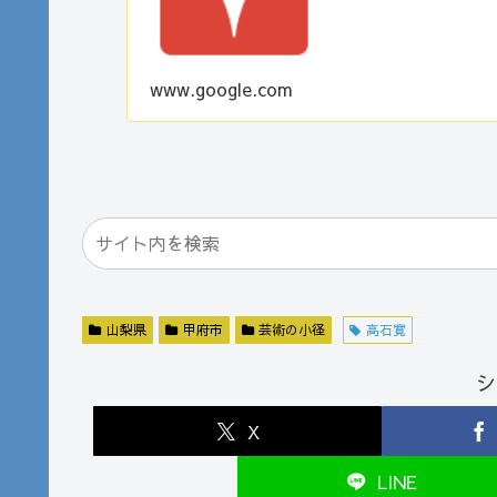
www.google.com
山梨県
甲府市
芸術の小径
高石寛
シ
X
LINE