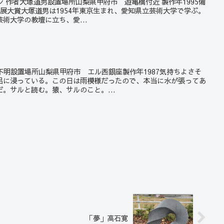
ハナシ 作者大塚道男設置場所山梨県甲府市 遊亀橋付近 製作年1995備
展大賞大塚道男は1954年東京生まれ、愛知県立芸術大学で学ぶ。
術大学の教壇に立ち、愛...
作者不明設置場所山梨県甲府市 エル西銀座製作年1987気持ちよさそ
呂に浸っている。この日は雨模様だったので、本当に水が張ってあ
。サルと読む。猿、サルのこと。...
「夢」高石寛