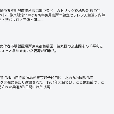
ペトロ像作者不明設置場所東京都中央区 カトリック築地教会 製作年
ペトロ像ハ明治11年(1878年)8月當所ニ建立セラレシ天主堂ノ内陣
・聖パウロノ三像ト倶ニ...
鳥と少女作者不明設置場所東京都板橋区 徳丸槇の道座間市の「平和こ
ちょっと斜めを向いた視線が印象的。
本武道館 作者山田守設置場所東京都千代田区 北の丸公園製作年
ピック開催にあたり建設された。1964年大会では、ここ武道館で、こ
された柔道が3日間にわたり実...