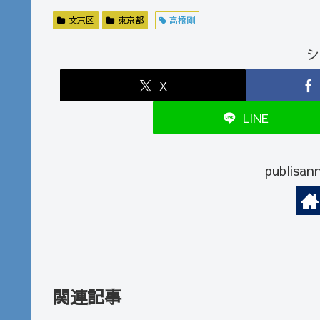
文京区
東京都
高橋剛
シ
X
LINE
publi
関連記事