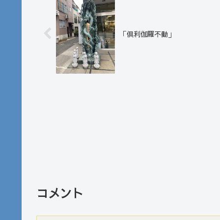
「倶利伽羅不動」
コメント