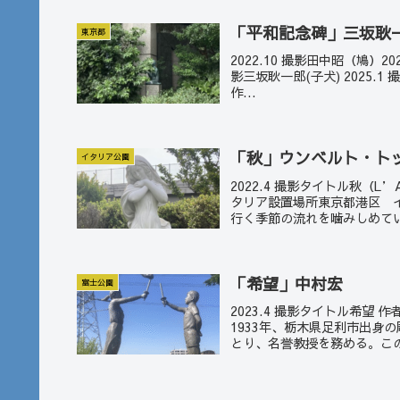
「平和記念碑」三坂耿一
東京都
2022.10 撮影田中昭（鳩）202
影三坂耿一郎(子犬) 2025.1 
作...
「秋」ウンベルト・ト
イタリア公園
2022.4 撮影タイトル秋（L’A
タリア設置場所東京都港区 
行く季節の流れを噛みしめて
「希望」中村宏
富士公園
2023.4 撮影タイトル希望
1933年、栃木県足利市出身
とり、名誉教授を務める。この