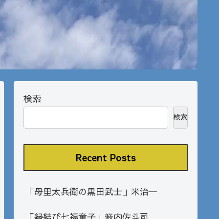
検索
検索
Recent Posts
「母里太兵衛の黒田武士」米治一
「縁結び七福童子」籔内佐斗司