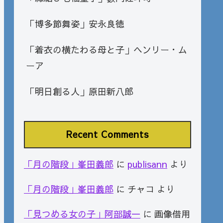
「博多節舞姿」安永良徳
「着衣の横たわる母と子」ヘンリー・ム
ーア
「明日創る人」原田新八郎
Recent Comments
「月の階段」峯田義郎
に
publisann
より
「月の階段」峯田義郎
に
チャコ
より
「見つめる女の子」阿部誠一
に
画像借用