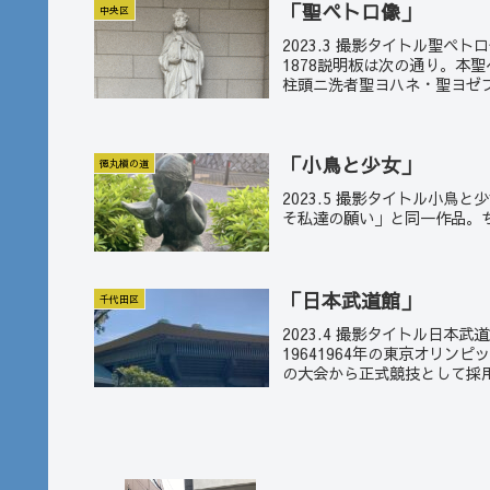
「聖ペトロ像」
中央区
2023.3 撮影タイトル聖
1878説明板は次の通り。本聖
柱頭ニ洗者聖ヨハネ・聖ヨゼフ
「小鳥と少女」
徳丸槇の道
2023.5 撮影タイトル小
そ私達の願い」と同一作品。
「日本武道館」
千代田区
2023.4 撮影タイトル日
19641964年の東京オリン
の大会から正式競技として採用