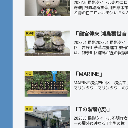
2022.6 撮影タイトルあゆ
寄贈) 設置場所神奈川県厚木市役
名物の白コロホルモンにちなん
「龍宮傳來 浦島觀世音
横浜市
2023.4 撮影2023.4 
区 吉祥山茅草院慶運寺 製作年
は、神奈川区浦島が丘の観福寿
「MARINE」
中区
MARINE横浜市中区 横浜
マリンタワーマリンタワーの
「Tの階層(仮)」
栄区
2023.5 撮影タイトル不
ーの屋外に連なるT字型の柱