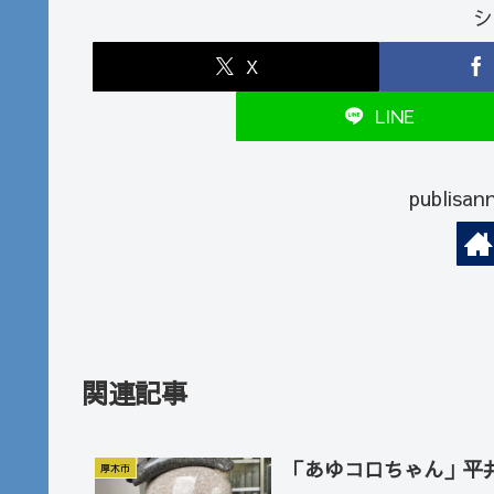
シ
X
LINE
publi
関連記事
「あゆコロちゃん」平
厚木市