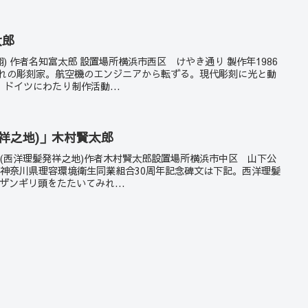
太郎
飛翔) 作者名知富太郎 設置場所横浜市西区 けやき通り 製作年1986
まれの彫刻家。航空機のエンジニアから転ずる。現代彫刻に光と動
ドイツにわたり制作活動...
祥之地)」木村賢太郎
ギリ(西洋理髪発祥之地)作者木村賢太郎設置場所横浜市中区 山下公
9備考神奈川県理容環境衛生同業組合30周年記念碑文は下記。西洋理髪
ザンギリ頭をたたいてみれ...