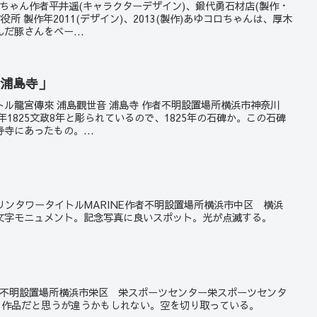
コロちゃん作者平井遥(キャラクターデザイン)、鍛代勇石材店(製作・
所 製作年2011(デザイン)、2013(製作)あゆコロちゃんは、厚木
だ豚さんをベー...
 浦島寺」
撮影タイトル龍宮傳來 浦島觀世音 浦島寺 作者不明設置場所横浜市神奈川
1825文政8年と彫られているので、1825年の石碑か。この石碑
寺にあったもの。...
マリンタワータイトルMARINE作者不明設置場所横浜市中区 横浜
文字モニュメント。記念写真に良いスポット。光が点滅する。
明作者不明設置場所横浜市栄区 栄スポーツセンター栄スポーツセンタ
。作品だと思うが違うかもしれない。空を切り取っている。