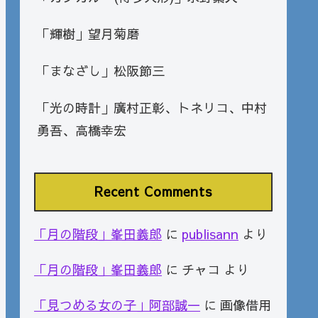
「輝樹」望月菊磨
「まなざし」松阪節三
「光の時計」廣村正彰、トネリコ、中村
勇吾、高橋幸宏
Recent Comments
「月の階段」峯田義郎
に
publisann
より
「月の階段」峯田義郎
に
チャコ
より
「見つめる女の子」阿部誠一
に
画像借用