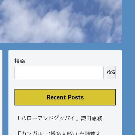
検索
検索
Recent Posts
「ハローアンドグッバイ」鎌田恵務
「カンガルー(博多人形)」永野繁大