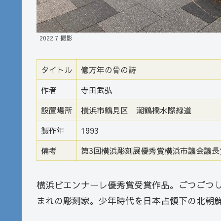
2022.7 撮影
タイトル
億万年の骨の詩
作者
寺田武弘
設置場所
横浜市鶴見区 潮鶴橋水際緑道
製作年
1993
備考
第3回横浜彫刻展優秀賞横浜市議会議長
横浜ビエンナーレ優秀賞受賞作品。ごつごつし
まれの彫刻家。少年時代を日本占領下の北朝