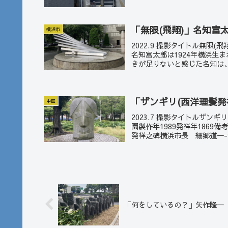
「無限(飛翔)」名知富
横浜市
2022.9 撮影タイトル無限(
名知富太郎は1924年横浜生
きが足りないと感じた名知は、
「ザンギリ(西洋理髪発
中区
2023.7 撮影タイトルザン
園製作年1989発祥年186
発祥之碑横浜市長 細郷道一-
「何をしているの？」矢作隆一