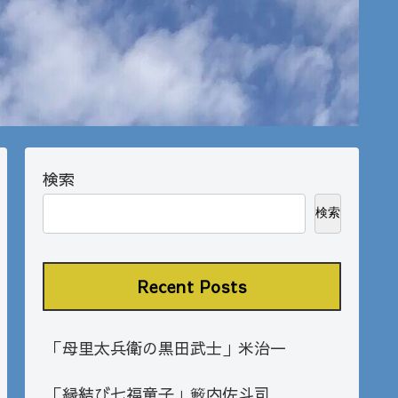
検索
検索
Recent Posts
「母里太兵衛の黒田武士」米治一
「縁結び七福童子」籔内佐斗司