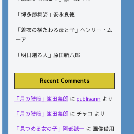
「博多節舞姿」安永良徳
「着衣の横たわる母と子」ヘンリー・ム
ーア
「明日創る人」原田新八郎
Recent Comments
「月の階段」峯田義郎
に
publisann
より
「月の階段」峯田義郎
に
チャコ
より
「見つめる女の子」阿部誠一
に
画像借用