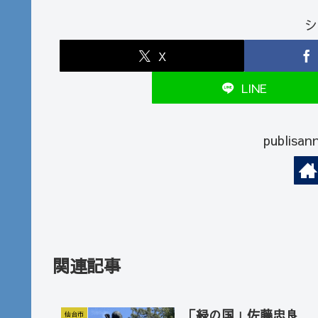
シ
X
LINE
publi
関連記事
「緑の国」佐藤忠良
仙台市