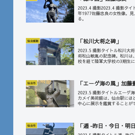
2023.4 撮影2023.4
年1977佐藤忠良の女性像。
る。
「松川大将之碑」
仙台城跡
2023.5 撮影タイトル松川
将松山敏胤の記念碑。松川は、
校を経て陸軍大学校の3期生に
「エーゲ海の風」加藤
仙台市
2023.5 撮影タイトルエー
カメイ美術館は、仙台駅にほ
中心に展示を鑑賞することがで
「逓 -昨日・今日・明
仙台市
2023.5 撮影タイトル逓 