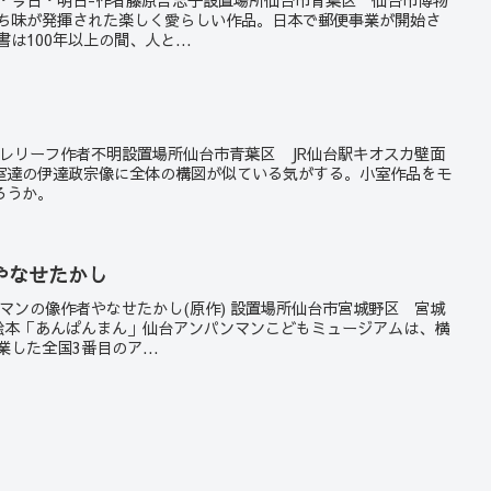
持ち味が発揮された楽しく愛らしい作品。日本で郵便事業が開始さ
は100年以上の間、人と...
達政宗レリーフ作者不明設置場所仙台市青葉区 JR仙台駅キオスカ壁面
室達の伊達政宗像に全体の構図が似ている気がする。小室作品をモ
ろうか。
やなせたかし
パンマンの像作者やなせたかし(原作) 設置場所仙台市宮城野区 宮城
73 絵本「あんぱんまん」仙台アンパンマンこどもミュージアムは、横
業した全国3番目のア...