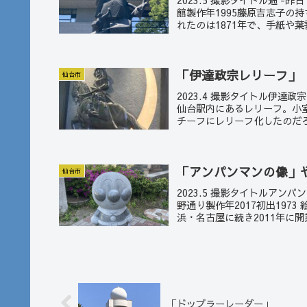
館製作年1995藤原吉志子の
れたのは1871年で、手紙や葉書
「伊達政宗レリーフ」
仙台市
2023.4 撮影タイトル伊
仙台駅内にあるレリーフ。小
チーフにレリーフ化したのだ
「アンパンマンの像」
仙台市
2023.5 撮影タイトルアン
野通り製作年2017初出19
浜・名古屋に続き2011年に開
「ドップラーレーダー」