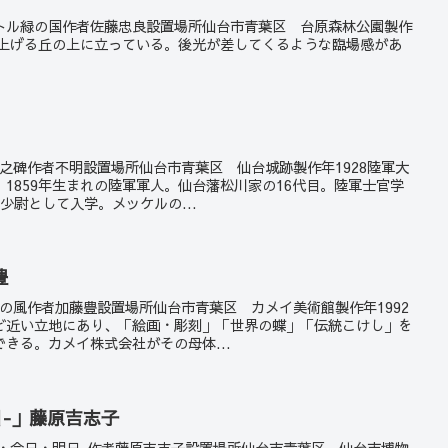
 撮影タイトル緑の国作者佐藤忠良設置場所仙台市青葉区 台原森林公園製作
見上げる丘の上に立っている。後光が差してくるような臨場感があ
大将之碑作者不明設置場所仙台市青葉区 仙台城跡製作年1928陸軍大
1859年生まれの陸軍軍人。仙台藩松川家の16代目。陸軍士官学
少尉として入学。メッケルの...
豊
ゲ海の風作者加藤豊設置場所仙台市青葉区 カメイ美術館製作年1992
ど近い立地にあり、「絵画・彫刻」「世界の蝶」「伝統こけし」を
きる。カメイ株式会社がその母体...
日-」藤原吉志子
-昨日・今日・明日-作者藤原吉志子設置場所仙台市青葉区 仙台市博物