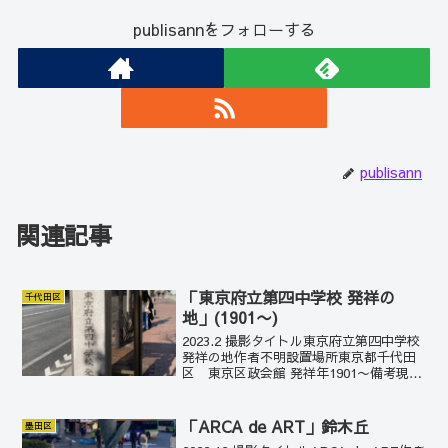
publisannをフォローする
publisann
関連記事
「東京府立第四中学校 発祥の
千代田区
地」(1901〜)
2023.2 撮影タイトル東京府立第四中学校
発祥の地作者不明設置場所東京都千代田
区 東京区政会館 発祥年1901〜備考現東
京都立戸山高等学校1888年に、この地に
「私立補充中学校」が設立された。当
時、帝国大学に進学することができるの
「ARCA de ART」鈴木丘
墨田区
は、全...