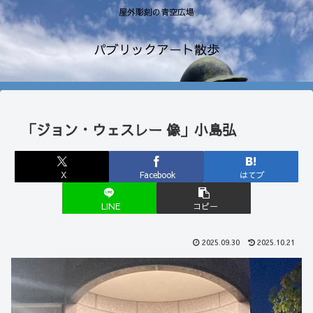
屋外彫刻の青空広場
パブリックアート散歩
「ジョン・ウェスレー 像」小島弘
X
Facebook
はてブ
LINE
コピー
2025.09.30
2025.10.21