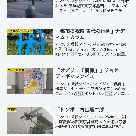
2022.12 撮影タイトルARCA de ART作者
鈴木丘 設置場所東京都墨田区 アルカイ
ースト（東コーナー）育つ種子をモチー
フに自然の豊かさと力、生命、発展、希
望などを表現しているという。芽吹きの
生命力を感じる。ちょっと音符のように
も見...
「都市の祝祭 古代の行列」ナデ
中目黒ゲートタウン
ィム・カラム
2022.12 撮影タイトル都市の祝祭 古代の
行列 作者ナディム・カラム(Nadim
Karam) 🇸🇳セネガル🇱🇧レバノン設置場
所東京都目黒区 中目黒ゲートタウンナ
ディム・カラムはセネガルで生まれレバ
ノンで育った彫刻家。大学院は日本の東
「オブジェ『偶像』」ジョゼ・
ファーレ立川
京...
デ・ギマランイス
2022.11 撮影タイトルオブジェ「偶像」
作者ジョゼ・デ・ギマランイス(José de
Guimarães)🇵🇹ポルトガル 🇦🇴アンゴラ
設置場所東京都立川市 ファーレ立川 製
作年1994設置ジョゼ・デ・ギマランイス
は、1934年にポルト...
「トンボ」内山翔二郎
東京都
2022.12 撮影タイトルトンボ作者内山翔
二郎設置場所東京都練馬区立美術の森緑
地製作年2015(設置)内山翔二郎は神奈川
県生まれの彫刻家。1984年生まれ。2008