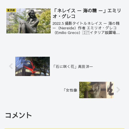
年に日本大学芸術学部を卒業する。内山
は、主に金属を使って巨大でリアルな昆
虫...
「ネレイス － 海の精 －」エミリ
東京都
オ・グレコ
2022.5 撮影タイトルネレイス － 海の精
－（Nereide）作者 エミリオ・グレコ
（Emilio Greco）🇮🇹イタリア設置場所
東京都港区 檜町公園ネレイスは、ギリ
シャ神話の海の女神である姉妹たちのこ
と。その数は50人とも100人...
「石に咲く花」高田洋一
「女性像
コメント