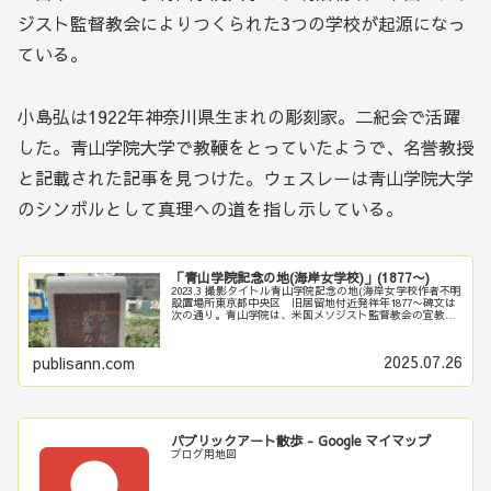
ジスト監督教会によりつくられた3つの学校が起源になっ
ている。
小島弘は1922年神奈川県生まれの彫刻家。二紀会で活躍
した。青山学院大学で教鞭をとっていたようで、名誉教授
と記載された記事を見つけた。ウェスレーは青山学院大学
のシンボルとして真理への道を指し示している。
「青山学院記念の地(海岸女学校)」(1877〜)
2023.3 撮影タイトル青山学院記念の地(海岸女学校作者不明
設置場所東京都中央区 旧居留地付近発祥年1877〜碑文は
次の通り。青山学院は、米国メソジスト監督教会の宣教師
により創立された3つの学校を源流としています。「海岸女
学校」は、ローラ...
2025.07.26
publisann.com
パブリックアート散歩 - Google マイマップ
ブログ用地図