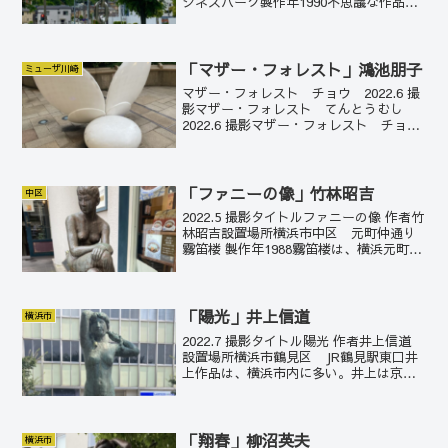
ジネスパーク製作年1990不思議な作品。
引力に逆らって石が鎖と天に向かって伸
びている。横浜ビジネスパークは、本当
に面白い作品が多い。
「マザー・フォレスト」鴻池朋子
ミューザ川崎
マザー・フォレスト チョウ 2022.6 撮
影マザー・フォレスト てんとうむし
2022.6 撮影マザー・フォレスト チョウ
2022.6 撮影マザー・フォレスト リス
2022.6 撮影 マザー・フォレスト リス
2022.6 撮影タイ...
「ファニーの像」竹林昭吉
中区
2022.5 撮影タイトルファニーの像 作者竹
林昭吉設置場所横浜市中区 元町仲通り
霧笛楼 製作年1988霧笛楼は、横浜元町を
代表するフランス料理のレストランで
1981年の創業。洋菓子も有名。竹林のこ
の作品は霧笛楼に寄り添うように設置さ
れてい...
「陽光」井上信道
横浜市
2022.7 撮影タイトル陽光 作者井上信道
設置場所横浜市鶴見区 JR鶴見駅東口井
上作品は、横浜市内に多い。井上は京都
府出身。横浜市内の浅野綜合中学校(現浅
野学園高校)を卒業し、東京美術学校(現東
京藝術大学)にも横浜から通った。以後、
神奈...
「翔春」柳沼英夫
横浜市