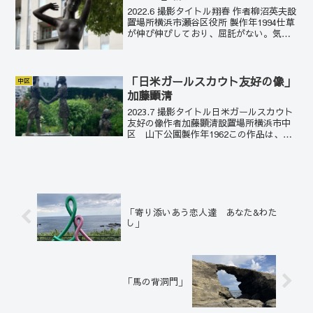
2022.6 撮影タイトル翔春 作者柳沼英夫設
置場所横浜市瀬谷区役所 製作年1994仕草
が伸び伸びしており、屈託がない。気持
ちが晴れ晴れとしているのだろう。明る
い作品だ。瀬谷区内に、柳沼の自宅アト
リエ兼の個人美術館がある。
「日米ガールスカウト友好の像」
中区
加藤顕清
2023.7 撮影タイトル日米ガールスカウト
友好の像作者加藤顕清設置場所横浜市中
区 山下公園製作年1962この作品は、ア
メリカガールスカウト50周年とガールス
カウト日本連盟の世界連盟加入を記念
し、日米のガールスカウトの協力のもと
1962年に...
「寄り添いあう恋人達 あなた&わた
し」
「馬の背洞門」