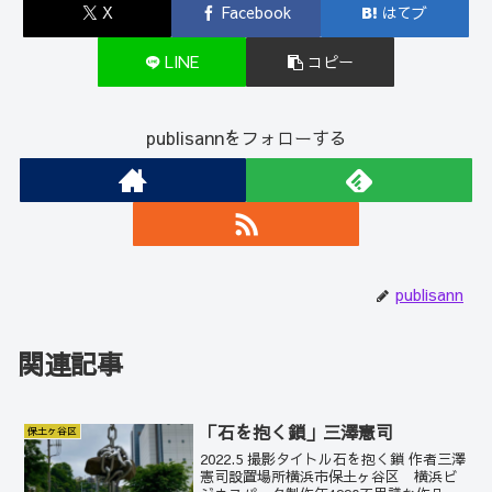
X
Facebook
はてブ
LINE
コピー
publisannをフォローする
publisann
関連記事
「石を抱く鎖」三澤憲司
保土ヶ谷区
2022.5 撮影タイトル石を抱く鎖 作者三澤
憲司設置場所横浜市保土ヶ谷区 横浜ビ