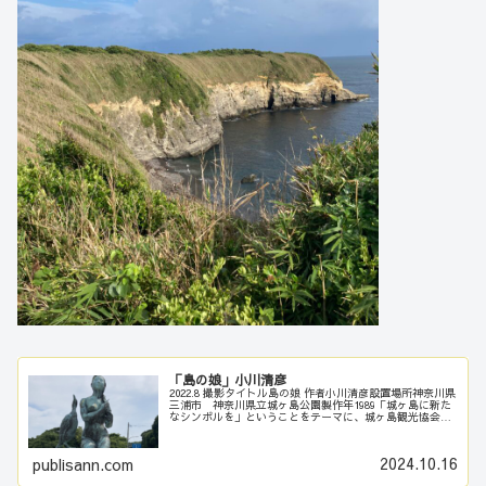
「島の娘」小川清彦
2022.8 撮影タイトル島の娘 作者小川清彦設置場所神奈川県
三浦市 神奈川県立城ヶ島公園製作年1989「城ヶ島に新た
なシンボルを」ということをテーマに、城ヶ島観光協会が
1989年にこの作品を製作した。モチーフは、城ケ島ゆかり
の詩人・北原白…
2024.10.16
publisann.com