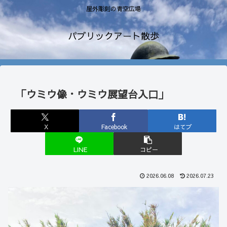
屋外彫刻の青空広場
パブリックアート散歩
「ウミウ像・ウミウ展望台入口」
X
Facebook
はてブ
LINE
コピー
2026.06.08
2026.07.23