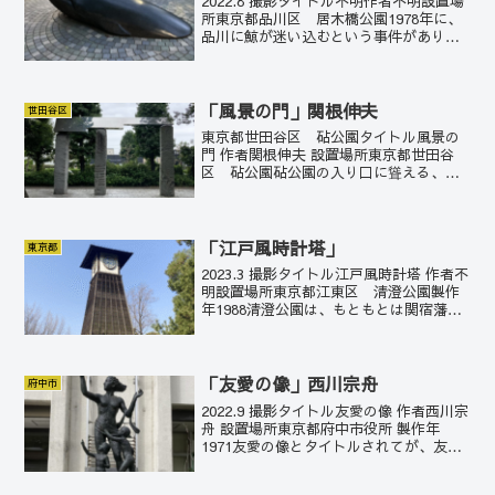
2022.8 撮影タイトル不明作者不明設置場
所東京都品川区 居木橋公園1978年に、
品川に鯨が迷い込むという事件があり、
寛政の鯨と呼ばれ大評判になった。この
モニュメントはそれにちなんだものか。
温和で柔らかい姿だ。
「風景の門」関根伸夫
世田谷区
東京都世田谷区 砧公園タイトル風景の
門 作者関根伸夫 設置場所東京都世田谷
区 砧公園砧公園の入り口に聳える、関
根伸夫の端正な作品。たたずまいに品が
ある。
「江戸風時計塔」
東京都
2023.3 撮影タイトル江戸風時計塔 作者不
明設置場所東京都江東区 清澄公園製作
年1988清澄公園は、もともとは関宿藩久
世家の下屋敷があったところ。維新後、
持ち主は何度か入れ替わるが、1878年
に、三菱財閥の岩崎弥太郎が手に入れ、
清澄庭園...
「友愛の像」西川宗舟
府中市
2022.9 撮影タイトル友愛の像 作者西川宗
舟 設置場所東京都府中市役所 製作年
1971友愛の像とタイトルされてが、友と
いうより親子に見える。あるいは、子ど
も2人は兄弟ではなく友達同士なのか？女