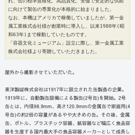
れ、缶の標準規格化、高品質化、安価で安定的な供給
に向けて製缶の専業化が本格的に始まりました。
なお、本機はアメリカで稼働していましたが、第一金
属工業株式会社様が創業時に導入し、以来1988年(昭
和63年)まで稼動していたものです。
「容器文化ミュージアム」設立に際し、第一金属工業
株式会社様より寄贈していただきました。
屋外から撮影させていただいた。
東洋製罐株式会社は1917年に設立された缶製造の企業。
1919年に、自動製缶設備による製缶(2号缶)を開始。2号
缶とは、内径98.9mm、高さ120.9mmの金属缶で家庭用(4
号缶)の約2倍の容量があるやや大きめの缶。その後、金属
缶、ボトル、プラスチック容器、紙容器など幅広く食品容
器を生産する国内最大手の食品容器メーカーとして成長し