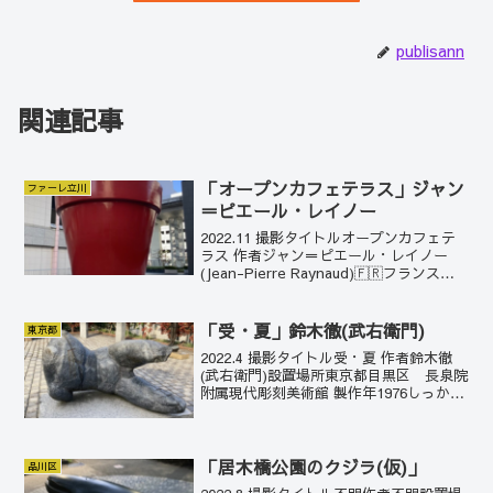
publisann
関連記事
「オープンカフェテラス」ジャン
ファーレ立川
＝ピエール・レイノー
2022.11 撮影タイトルオープンカフェテ
ラス 作者ジャン＝ピエール・レイノー
(Jean-Pierre Raynaud)🇫🇷フランス設
置場所東京都立川市 ファーレ立川 製作
年1994設置ファーレ立川は、立川駅北口
方面に広がる街区。アメリカ...
「受・夏」鈴木徹(武右衛門)
東京都
2022.4 撮影タイトル受・夏 作者鈴木徹
(武右衛門)設置場所東京都目黒区 長泉院
附属現代彫刻美術館 製作年1976しっかり
した存在感がある。肉体の力強さが感じ
られる。
「居木橋公園のクジラ(仮)」
品川区