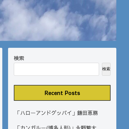
検索
検索
Recent Posts
「ハローアンドグッバイ」鎌田恵務
「カンガルー(博多人形)」永野繁大