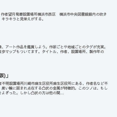
のにわ 作者望月菊磨設置場所横浜市西区 横浜市中央図書館館内の吹き
。キラキラと見栄えがする。
像、アート作品を鑑賞しよう。作家ごとや地域ごとのタグが充実。
散歩マップもついてます。タイトル、作者、設置場所、製作年の
仮)」
不明作者不明設置場所川崎市麻生区役所麻生区役所にある、作者名など不
、黒い輪に囲まれ点在する凸状の金属が特徴的。このツノは、もし
よぎった。しかし凸状の方は他の関...