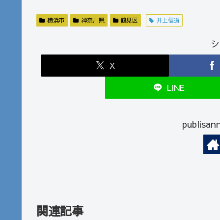
横浜市
神奈川県
鶴見区
井上信道
シ
X
LINE
publi
関連記事