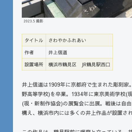
2023.5 撮影
タイトル
さわやかふれあい
作者
井上信道
設置場所
横浜市鶴見区 JR鶴見駅西口
井上信道は1909年に京都府で生まれた彫刻家
野高等学校)を卒業。1934年に東京美術学校
(現・新制作協会)の展覧会に出展。戦後は自
構え、横浜市内には多くの井上作品が設置さ
この作品は、鶴見駅前に颯爽と立っている。