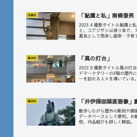
「鮎鷹と私」南條兼男
多摩区
2023.4 撮影タイトル鮎
と。コアジサシは渡り鳥で、
夏鳥として飛来し産卵・子育て
「風の灯台」
横浜市
2022.9 撮影タイトル風
ドマークタワーの3階の屋内
ーを訪れる人々を導いている
「井伊掃部頭直弼像」
横浜市
散歩しながら屋外の彫刻や銅
データベースとして便利。お
他、作品紹介も詳しく解説。