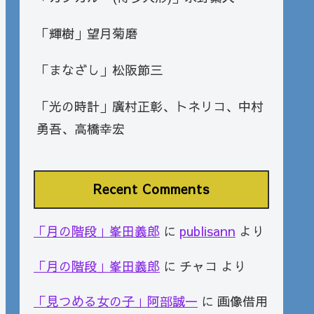
「輝樹」望月菊磨
「まなざし」松阪節三
「光の時計」廣村正彰、トネリコ、中村
勇吾、高橋幸宏
Recent Comments
「月の階段」峯田義郎
に
publisann
より
「月の階段」峯田義郎
に
チャコ
より
「見つめる女の子」阿部誠一
に
画像借用