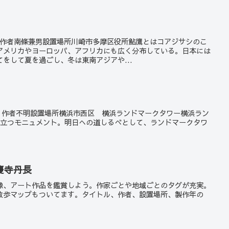
鷹と私作者南條兼男設置場所川崎市多摩区役所鮎鷹とはコアジサシのこ
アメリカやヨーロッパ、アフリカにも広く分布している。日本には
をして夏を過ごし、冬は東南アジアや...
の灯台 作者不明設置場所横浜市西区 横浜ランドマークタワー横浜ラン
に立つモニュメント。明日への道しるべとして、ランドマークタワ
。
慶寺丹長
像、アート作品を鑑賞しよう。作家ごとや地域ごとのタグが充実。
散歩マップもついてます。タイトル、作者、設置場所、製作年の