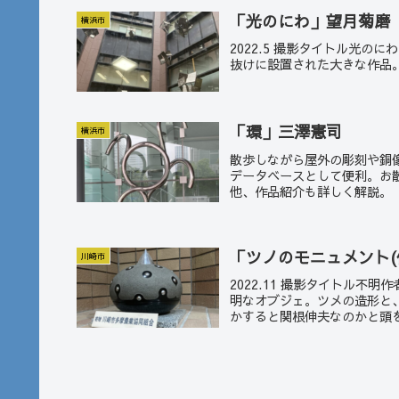
「光のにわ」望月菊磨
横浜市
2022.5 撮影タイトル光
抜けに設置された大きな作品
「環」三澤憲司
横浜市
散歩しながら屋外の彫刻や銅
データベースとして便利。お
他、作品紹介も詳しく解説。
「ツノのモニュメント(
川崎市
2022.11 撮影タイトル
明なオブジェ。ツメの造形と
かすると関根伸夫なのかと頭を