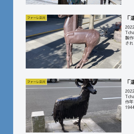
「
ファーレ立川
20
Tc
製作
され
「
ファーレ立川
20
Tc
作年
19