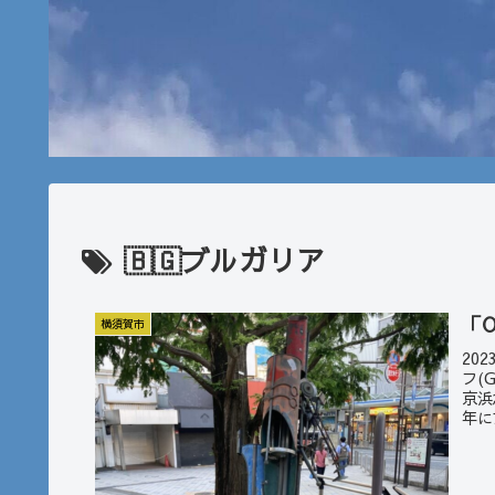
🇧🇬ブルガリア
「O
横須賀市
20
フ(
京浜
年に