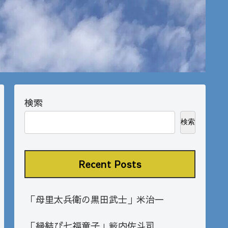
検索
検索
Recent Posts
「母里太兵衛の黒田武士」米治一
「縁結び七福童子」籔内佐斗司