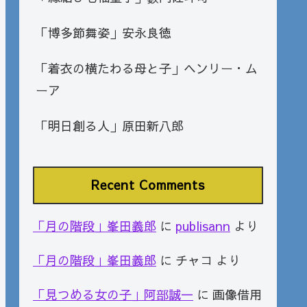
「博多節舞姿」安永良徳
「着衣の横たわる母と子」ヘンリー・ム
ーア
「明日創る人」原田新八郎
Recent Comments
「月の階段」峯田義郎
に
publisann
より
「月の階段」峯田義郎
に
チャコ
より
「見つめる女の子」阿部誠一
に
画像借用