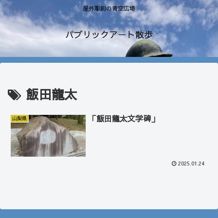
屋外彫刻の青空広場
パブリックアート散歩
飯田龍太
「飯田龍太文学碑」
山梨県
2025.01.24