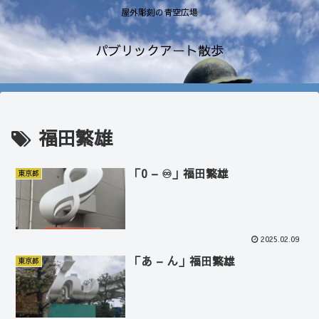
屋外彫刻の青空広場
パブリックアート散歩
福田繁雄
「0 – ♾」福田繁雄
東京都
2025.02.09
「あ – ん」福田繁雄
東京都