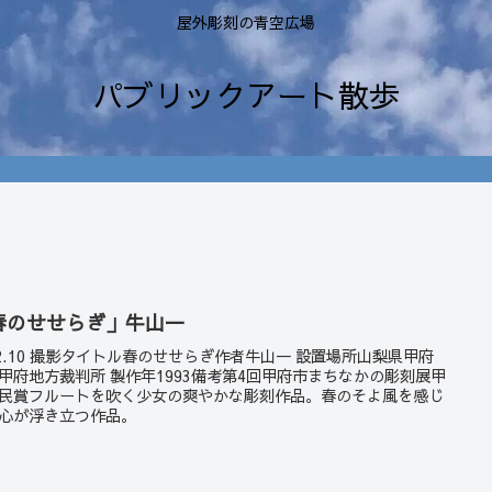
屋外彫刻の青空広場
パブリックアート散歩
春のせせらぎ」牛山一
22.10 撮影タイトル春のせせらぎ作者牛山一 設置場所山梨県甲府
甲府地方裁判所 製作年1993備考第4回甲府市まちなかの彫刻展甲
民賞フルートを吹く少女の爽やかな彫刻作品。春のそよ風を感じ
心が浮き立つ作品。