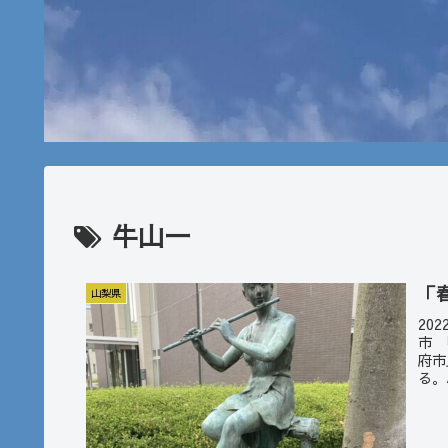
牛山一
「
山梨県
20
市 
府市
る。