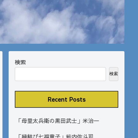
検索
検索
Recent Posts
「母里太兵衛の黒田武士」米治一
「縁結び七福童子」籔内佐斗司