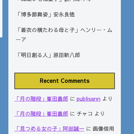
「博多節舞姿」安永良徳
「着衣の横たわる母と子」ヘンリー・ム
ーア
「明日創る人」原田新八郎
Recent Comments
「月の階段」峯田義郎
に
publisann
より
「月の階段」峯田義郎
に
チャコ
より
「見つめる女の子」阿部誠一
に
画像借用