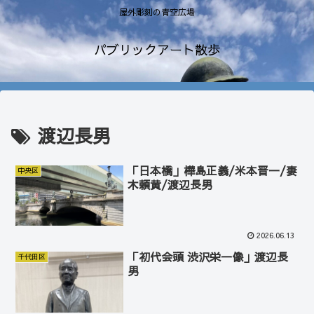
屋外彫刻の青空広場
パブリックアート散歩
渡辺長男
「日本橋」樺島正義/米本晋一/妻
中央区
木頼黄/渡辺長男
2026.06.13
「初代会頭 渋沢栄一像」渡辺長
千代田区
男