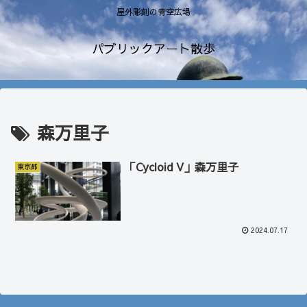
屋外彫刻の青空広場
パブリックアート散歩
森万里子
「Cycloid V」森万里子
東京都
2024.07.17