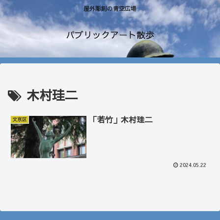
屋外彫刻の青空広場
パブリックアート散歩
木村珪二
「若竹」木村珪二
文京区
2024.05.22