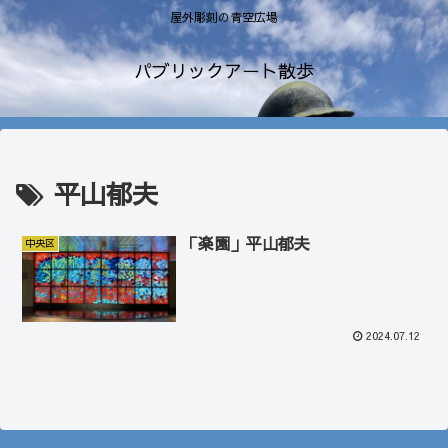
屋外彫刻の青空広場
パブリックアート散歩
平山郁夫
「楽園」平山郁夫
中央区
2024.07.12