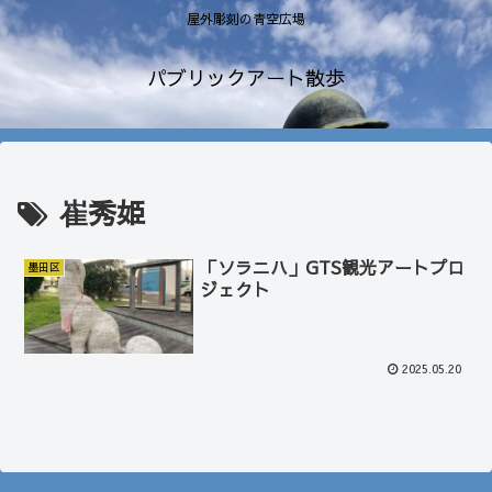
屋外彫刻の青空広場
パブリックアート散歩
崔秀姫
「ソラニハ」GTS観光アートプロ
墨田区
ジェクト
2025.05.20