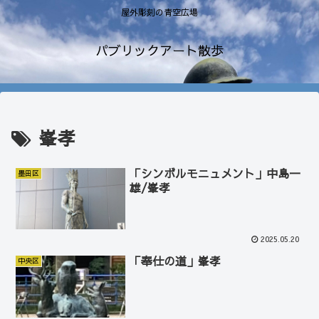
屋外彫刻の青空広場
パブリックアート散歩
峯孝
「シンボルモニュメント」中島一
墨田区
雄/峯孝
2025.05.20
「奉仕の道」峯孝
中央区