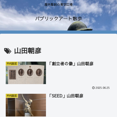
屋外彫刻の青空広場
パブリックアート散歩
山田朝彦
「創立者の像」山田朝彦
千代田区
2025.06.25
「SEED」山田朝彦
千代田区